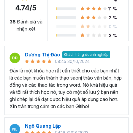
4.74/5
11 %
Microsoft Word là công cụ làm việc vô cùng quan trọng
3 %
trong nhiều ngành nghề hiện nay. Nó cung cấp các tính
38
Đánh giá và
0 %
năng và chức năng hữu ích để soạn thảo, biên tập tài
nhận xét
liệu… Có thể kể đến một số ứng dụng như:
3 %
Soạn thảo văn bản từ cơ bản đến nâng cao:
Microsoft
Word là công cụ chính để soạn thảo văn bản chuyên
Dương Thị Đào
Khách hàng doanh nghiệp
nghiệp trong nhiều ngành nghề khác nhau như luật, kế
08:45 30/10/2024
toán, giáo dục, hành chính và nhiều lĩnh vực khác. Với
Đây là một khóa học rất cần thiết cho các bạn nhất
Microsoft Word, người dùng có thể tạo ra các tài liệu
là các bạn muốn thành thạo saonj thảo văn bản, hợp
chuyên nghiệp như bài luận, báo cáo, bài giảng, tài liệu
đồng và các thao tác trong word. Nó khá hiệu quả
giáo dục, bài kiểm tra và hợp đồng.
và tôi rất thích học nó, tuy có một số lưu ý bạn nên
Tạo biểu đồ và làm báo cáo:
Microsoft Word cung cấp
ghi chép lại để đạt được hiệu quả áp dụng cao hơn.
các tính năng cho phép bạn tạo biển đồ và làm báo cáo,
XIn trân trọng cảm ơn các bạn Gitiho!
giúp dữ liệu được hiển thị rõ ràng và trực quan nhất, từ đó
giúp đưa ra quyết định chính xác và thông minh.
Ngô Quang Lập
Tạo mục lục và tài liệu hướng dẫn:
Bạn có thể tạo mục
04:16 31/08/2023