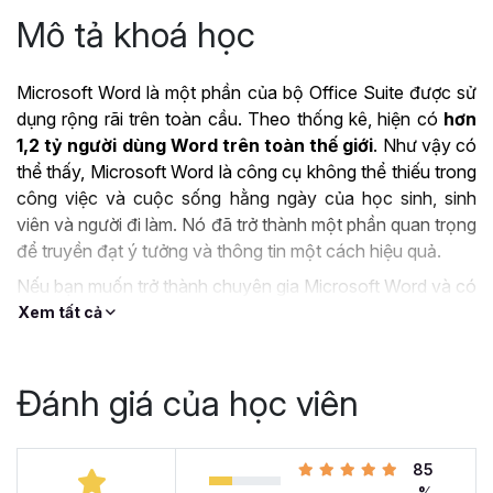
Mô tả khoá học
Microsoft Word là một phần của bộ Office Suite được sử
dụng rộng rãi trên toàn cầu. Theo thống kê, hiện có
hơn
1,2 tỷ người dùng Word trên toàn thế giới
. Như vậy có
thể thấy, Microsoft Word là công cụ không thể thiếu trong
công việc và cuộc sống hằng ngày của học sinh, sinh
viên và người đi làm. Nó đã trở thành một phần quan trọng
để truyền đạt ý tưởng và thông tin một cách hiệu quả.
Nếu bạn muốn trở thành chuyên gia Microsoft Word và có
thể làm chủ công cụ này thì khóa học
Tuyệt đỉnh
Xem tất cả
Microsoft Word - Chuyên gia soạn thảo văn bản
chính là lựa chọn tuyệt vời dành cho bạn.
Đánh giá của học viên
ỨNG DỤNG CỦA
MICROSOFT WORD TRONG
85
CÔNG VIỆC
%