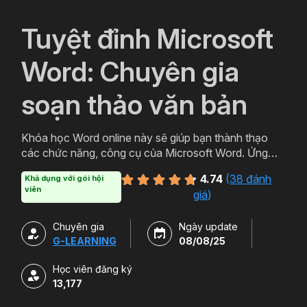
`
Tuyệt đỉnh Microsoft
Word: Chuyên gia
soạn thảo văn bản
Khóa học Word online này sẽ giúp bạn thành thạo
các chức năng, công cụ của Microsoft Word. Ứng
dụng thực tiễn trong việc soạn thảo văn bản chuyên
4.74
(
38 đánh
Khả dụng với gói hội
nghiệp, văn bản hành chính, báo cáo chuyên môn.
viên
giá
)
Chuyên gia
Ngày update
G-LEARNING
08/08/25
Học viên đăng ký
13,177