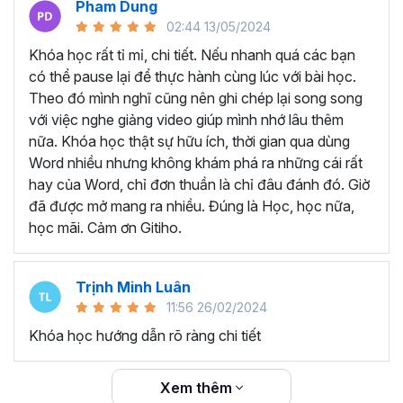
Pham Dung
thể sở hữu khóa học trọn đời với nội dung được các giảng
02:44 13/05/2024
viên cập nhật liên tục đảm bảo kiến thức mới nhất cho
người học. Bất cứ khi nào quên kiến thức, bạn có thể mở
Khóa học rất tỉ mỉ, chi tiết. Nếu nhanh quá các bạn
lại khóa học và ôn tập lại, từ đó tăng khả năng ghi nhớ
có thể pause lại để thực hành cùng lúc với bài học.
hiệu quả hơn.
Theo đó mình nghĩ cũng nên ghi chép lại song song
TẠI SAO NÊN THAM GIA
với việc nghe giảng video giúp mình nhớ lâu thêm
nữa. Khóa học thật sự hữu ích, thời gian qua dùng
KHÓA HỌC WORD ONLINE?
Word nhiều nhưng không khám phá ra những cái rất
hay của Word, chỉ đơn thuần là chỉ đâu đánh đó. Giờ
Word là một trong những công cụ tin học mà bất kỳ nhân
đã được mở mang ra nhiều. Đúng là Học, học nữa,
viên văn phòng nào cần hiểu và nắm vững. Có thể là bạn
học mãi. Cảm ơn Gitiho.
đã được làm quen với Word từ khi còn ngồi ghế nhà
trường, nhưng đó chỉ là những kiến thức cơ bản và chưa
Trịnh Minh Luân
đủ sâu để triển khai công việc thực tế.
11:56 26/02/2024
Thực trạn, nhiều bạn đi làm đã quên gần hết các thao tác
Khóa học hướng dẫn rõ ràng chi tiết
trên Word do lâu không sử dụng. Không biết các mẹo và
thủ thuật làm việc với Word để tiết kiệm thời gian vì trước
đây chưa được đào tạo chuyên sâu.
Xem thêm