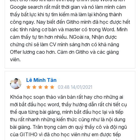
Tìm hiểu về giao diện và những tính năng cơ bản
Google search rất mất thời gian và nó làm mình cảm
Biết cách
hình thành tư duy để bắt đầu soạn
thấy bất lực khi tự tìm kiếm mà làm lại không thành
thảo văn bản
công ngay. Nay biết đến Gitiho mình đã học được hết
Thành thạo cách
cài đặt và định dạng cơ bản
các tính năng cơ bản và master có trong Word. Mình
Thành thạo trong việc
thiết kế các đối tượng
cảm thấy tự tin hơn nhiều. NGoài ra, Nhận được
Thành thạo các
tính năng đặc biệt
trong Word như
chứng chỉ sẽ làm CV mình sáng hơn có khả năng
trình bày văn bản dạng cột, tạo mục lục, tạo danh
Offer lương cao hơn. Cảm ơn Gitiho và các giảng
mục tham khảo, trộn văn bản, ghi Macro, Tracking…
viên.
Thực hành
soạn thảo công văn, quyết định, hợp
đồng, báo cáo chuyên môn
…
Lê Minh Tân
Như vậy, khi học Word bạn sẽ được trang bị đầy đủ kỹ
03:48 14/01/2021
năng và kiến thức cần thiết để trở thành chuyên gia soạn
thảo văn bản. Từ những kiến thức đó bạn có thể tạo ra
Khóa học soạn thảo văn bản rất hay cho những ai
những tài liệu chuyên nghiệp, chỉn chu cũng như biết cách
mới bắt đầu học word, thầy hướng dẫn rất chi tiết cụ
quản lý tài liệu và thao tác nhanh chóng, nâng cao hiệu
thể qua từng bài giảng, mình bắt đầu học lại và tiếp
suất làm việc.
thu rất nhanh những kiến thức cũng như là nội dung
bài giảng. Trân trọng cảm ơn quý thầy cô và đội ngũ
TRỞ THÀNH CHUYÊN GIA
của GITIHO vì đã cho học viên như em được tiếp