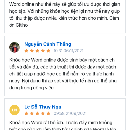
Ứng viên muốn làm đẹp CV và gây ấn tượng trong
Word online như thế này sẽ giúp tối ưu được thời gian
mắt nhà tuyển dụng
học tập. Với những khóa học tiện lợi như thế này giúp
Giáo viên, giảng viên muốn sử dụng Word để soạn
tôi thu thập được nhiều kiến thức hơn cho mình. Cảm
giáo án, bài giảng.
ơn Gitiho
BẠN SẼ HỌC ĐƯỢC GÌ Ở
KHÓA HỌC TUYỆT ĐỈNH
Nguyễn Cảnh Thắng
10:31 06/11/2021
MICROSOFT WORD?
Khóa học Word online được trình bày một cách chi
tiết và đầy đủ, các thủ thuật thì được dạy một cách
Với thời lượng học tập là
7h37 giờ học, khóa học gồm
chi tiết giúp người học có thể nắm rõ và thực hành
có 5 chương và 49 bài giảng
sẽ trang bị cho người học
ngay. Nội dung thì áp sát với thực tế nên có thể ứng
tất tần về những công cụ, chức năng xử lý các văn bản
dụng trong công việc
phổ biến trên Microsoft Word.
Chắc chắn dù đã làm việc với Word lâu năm nhưng bạn
Lê Đỗ Thuý Nga
vẫn sẽ bất ngờ và ngạc nhiên trước tính năng tuyệt vời
09:58 21/09/2021
của Word trong khóa học trên. Vậy bạn sẽ học được
những gì ở khóa học này?
Khoá học Word rất bổ ích. Trước đây mình không
biết chỗ nào khi làm trình bày chỉnh sửa Word là lên