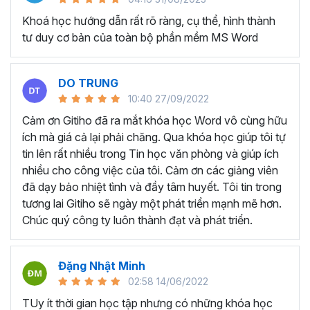
lục tự động và các tài liệu hướng dẫn như sách, báo cáo
dự án, hướng dẫn sử dụng.
Khoá học hướng dẫn rất rõ ràng, cụ thể, hình thành
tư duy cơ bản của toàn bộ phần mềm MS Word
Tạo và quản lý hợp đồng và văn bản pháp lý:
Với
những người làm kế toán và hành chính nhân sự thường
xuyên phải tạo và quản lý hợp đồng, văn bản pháp lý và
DO TRUNG
các tài liệu liên quan trên Microsoft Word.
10:40 27/09/2022
KHÓA HỌC TUYỆT ĐỈNH
Cảm ơn Gitiho đã ra mắt khóa học Word vô cùng hữu
WORD DÀNH CHO AI?
ích mà giá cả lại phải chăng. Qua khóa học giúp tôi tự
tin lên rất nhiều trong Tin học văn phòng và giúp ích
nhiều cho công việc của tôi. Cảm ơn các giảng viên
Bất kể ai đang có mong muốn học về Microsoft Word,
đã dạy bảo nhiệt tình và đầy tâm huyết. Tôi tin trong
khóa học này đều phù hợp dù bạn làm việc ở lĩnh vực hay
tương lai Gitiho sẽ ngày một phát triển mạnh mẽ hơn.
ngành nghề nào:
Chúc quý công ty luôn thành đạt và phát triển.
Sinh viên, học sinh muốn dùng Word để làm đồ án,
luận văn.
Nhân viên văn phòng dùng Word để hoàn thành các
Đặng Nhật Minh
nghiệp vụ như soạn thảo văn bản, hợp đồng, báo
02:58 14/06/2022
cáo,...
TUy ít thời gian học tập nhưng có những khóa học