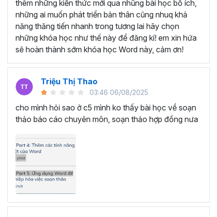
SOẠN THẢO VĂN BẢN VỚI
thêm những kiến thức mới qua nhũng bài học bổ ích,
những ai muốn phát triển bản thân cũng nhuq khả
KHÓA HỌC TUYỆT ĐỈNH
năng thăng tiến nhanh trong tương lai hãy chọn
MICROSOFT WORD
những khóa học như thế này để đăng kí! em xin hứa
sẽ hoàn thành sớm khóa học Word này, cảm ơn!
Bạn sẽ trở thành chuyên gia soạn thảo văn bản trong
Microsoft Word bằng cách tham gia vào khóa học này.
Triệu Thị Thao
Học Word sẽ giúp bạn từ một người chỉ biết sử dụng Word
03:46 06/08/2025
cơ bản như soạn thảo văn bản thông thường trở thành
cho mình hỏi sao ở c5 mình ko thấy bài học về soạn
một người nắm trọn các tính năng, thành thạo các thao
thảo báo cáo chuyên môn, soạn thảo hợp đồng nưa
tác chỉ trong 7 giờ học tập.
Thông qua đó, bạn nâng cấp được kỹ năng của mình,
hình thành tư duy soạn thảo nhạy bén, linh hoạt, hoàn
thành mọi công việc nhanh chóng và khoa học. Đồng
thời, sự thành thạo Microsoft Word sẽ tạo ra cơ hội thăng
tiến trong công việc, mở ra cánh cửa cho sự phát triển và
tiến bộ trên con đường sự nghiệp.
Đặc biệt, bạn chỉ cần bỏ ra một số tiền rất nhỏ là đã có