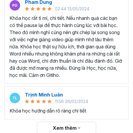
Pham Dung
thể sở hữu khóa học trọn đời với nội dung được các giảng
02:44 13/05/2024
viên cập nhật liên tục đảm bảo kiến thức mới nhất cho
người học. Bất cứ khi nào quên kiến thức, bạn có thể mở
Khóa học rất tỉ mỉ, chi tiết. Nếu nhanh quá các bạn
lại khóa học và ôn tập lại, từ đó tăng khả năng ghi nhớ
có thể pause lại để thực hành cùng lúc với bài học.
hiệu quả hơn.
Theo đó mình nghĩ cũng nên ghi chép lại song song
TẠI SAO NÊN THAM GIA
với việc nghe giảng video giúp mình nhớ lâu thêm
nữa. Khóa học thật sự hữu ích, thời gian qua dùng
KHÓA HỌC WORD ONLINE?
Word nhiều nhưng không khám phá ra những cái rất
hay của Word, chỉ đơn thuần là chỉ đâu đánh đó. Giờ
Word là một trong những công cụ tin học mà bất kỳ nhân
đã được mở mang ra nhiều. Đúng là Học, học nữa,
viên văn phòng nào cần hiểu và nắm vững. Có thể là bạn
học mãi. Cảm ơn Gitiho.
đã được làm quen với Word từ khi còn ngồi ghế nhà
trường, nhưng đó chỉ là những kiến thức cơ bản và chưa
Trịnh Minh Luân
đủ sâu để triển khai công việc thực tế.
11:56 26/02/2024
Thực trạn, nhiều bạn đi làm đã quên gần hết các thao tác
Khóa học hướng dẫn rõ ràng chi tiết
trên Word do lâu không sử dụng. Không biết các mẹo và
thủ thuật làm việc với Word để tiết kiệm thời gian vì trước
đây chưa được đào tạo chuyên sâu.
Xem thêm