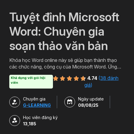
`
Tuyệt đỉnh Microsoft
Word: Chuyên gia
soạn thảo văn bản
Khóa học Word online này sẽ giúp bạn thành thạo
các chức năng, công cụ của Microsoft Word. Ứng
dụng thực tiễn trong việc soạn thảo văn bản chuyên
4.74
(
38 đánh
Khả dụng với gói hội
nghiệp, văn bản hành chính, báo cáo chuyên môn.
viên
giá
)
Chuyên gia
Ngày update
G-LEARNING
08/08/25
Học viên đăng ký
13,185