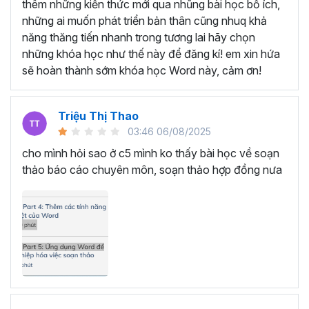
SOẠN THẢO VĂN BẢN VỚI
thêm những kiến thức mới qua nhũng bài học bổ ích,
những ai muốn phát triển bản thân cũng nhuq khả
KHÓA HỌC TUYỆT ĐỈNH
năng thăng tiến nhanh trong tương lai hãy chọn
MICROSOFT WORD
những khóa học như thế này để đăng kí! em xin hứa
sẽ hoàn thành sớm khóa học Word này, cảm ơn!
Bạn sẽ trở thành chuyên gia soạn thảo văn bản trong
Microsoft Word bằng cách tham gia vào khóa học này.
Triệu Thị Thao
Học Word sẽ giúp bạn từ một người chỉ biết sử dụng Word
03:46 06/08/2025
cơ bản như soạn thảo văn bản thông thường trở thành
cho mình hỏi sao ở c5 mình ko thấy bài học về soạn
một người nắm trọn các tính năng, thành thạo các thao
thảo báo cáo chuyên môn, soạn thảo hợp đồng nưa
tác chỉ trong 7 giờ học tập.
Thông qua đó, bạn nâng cấp được kỹ năng của mình,
hình thành tư duy soạn thảo nhạy bén, linh hoạt, hoàn
thành mọi công việc nhanh chóng và khoa học. Đồng
thời, sự thành thạo Microsoft Word sẽ tạo ra cơ hội thăng
tiến trong công việc, mở ra cánh cửa cho sự phát triển và
tiến bộ trên con đường sự nghiệp.
Đặc biệt, bạn chỉ cần bỏ ra một số tiền rất nhỏ là đã có