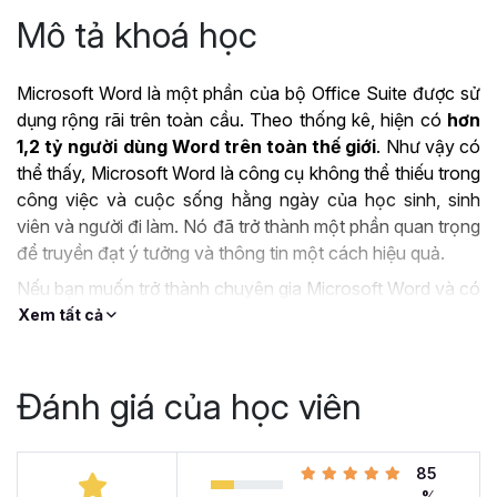
Mô tả khoá học
Microsoft Word là một phần của bộ Office Suite được sử
dụng rộng rãi trên toàn cầu. Theo thống kê, hiện có
hơn
1,2 tỷ người dùng Word trên toàn thế giới
. Như vậy có
thể thấy, Microsoft Word là công cụ không thể thiếu trong
công việc và cuộc sống hằng ngày của học sinh, sinh
viên và người đi làm. Nó đã trở thành một phần quan trọng
để truyền đạt ý tưởng và thông tin một cách hiệu quả.
Nếu bạn muốn trở thành chuyên gia Microsoft Word và có
thể làm chủ công cụ này thì khóa học
Tuyệt đỉnh
Xem tất cả
Microsoft Word - Chuyên gia soạn thảo văn bản
chính là lựa chọn tuyệt vời dành cho bạn.
Đánh giá của học viên
ỨNG DỤNG CỦA
MICROSOFT WORD TRONG
85
CÔNG VIỆC
%