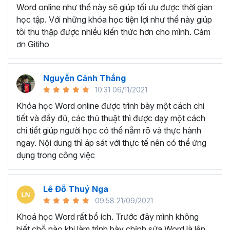
Ứng viên muốn làm đẹp CV và gây ấn tượng trong
Word online như thế này sẽ giúp tối ưu được thời gian
mắt nhà tuyển dụng
học tập. Với những khóa học tiện lợi như thế này giúp
Giáo viên, giảng viên muốn sử dụng Word để soạn
tôi thu thập được nhiều kiến thức hơn cho mình. Cảm
giáo án, bài giảng.
ơn Gitiho
BẠN SẼ HỌC ĐƯỢC GÌ Ở
KHÓA HỌC TUYỆT ĐỈNH
Nguyễn Cảnh Thắng
10:31 06/11/2021
MICROSOFT WORD?
Khóa học Word online được trình bày một cách chi
tiết và đầy đủ, các thủ thuật thì được dạy một cách
Với thời lượng học tập là
7h37 giờ học, khóa học gồm
chi tiết giúp người học có thể nắm rõ và thực hành
có 5 chương và 49 bài giảng
sẽ trang bị cho người học
ngay. Nội dung thì áp sát với thực tế nên có thể ứng
tất tần về những công cụ, chức năng xử lý các văn bản
dụng trong công việc
phổ biến trên Microsoft Word.
Chắc chắn dù đã làm việc với Word lâu năm nhưng bạn
Lê Đỗ Thuý Nga
vẫn sẽ bất ngờ và ngạc nhiên trước tính năng tuyệt vời
09:58 21/09/2021
của Word trong khóa học trên. Vậy bạn sẽ học được
những gì ở khóa học này?
Khoá học Word rất bổ ích. Trước đây mình không
biết chỗ nào khi làm trình bày chỉnh sửa Word là lên