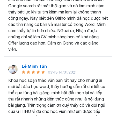
Tìm hiểu về giao diện và những tính năng cơ bản
Google search rất mất thời gian và nó làm mình cảm
Biết cách
hình thành tư duy để bắt đầu soạn
thấy bất lực khi tự tìm kiếm mà làm lại không thành
thảo văn bản
công ngay. Nay biết đến Gitiho mình đã học được hết
Thành thạo cách
cài đặt và định dạng cơ bản
các tính năng cơ bản và master có trong Word. Mình
Thành thạo trong việc
thiết kế các đối tượng
cảm thấy tự tin hơn nhiều. NGoài ra, Nhận được
Thành thạo các
tính năng đặc biệt
trong Word như
chứng chỉ sẽ làm CV mình sáng hơn có khả năng
trình bày văn bản dạng cột, tạo mục lục, tạo danh
Offer lương cao hơn. Cảm ơn Gitiho và các giảng
mục tham khảo, trộn văn bản, ghi Macro, Tracking…
viên.
Thực hành
soạn thảo công văn, quyết định, hợp
đồng, báo cáo chuyên môn
…
Lê Minh Tân
Như vậy, khi học Word bạn sẽ được trang bị đầy đủ kỹ
03:48 14/01/2021
năng và kiến thức cần thiết để trở thành chuyên gia soạn
thảo văn bản. Từ những kiến thức đó bạn có thể tạo ra
Khóa học soạn thảo văn bản rất hay cho những ai
những tài liệu chuyên nghiệp, chỉn chu cũng như biết cách
mới bắt đầu học word, thầy hướng dẫn rất chi tiết cụ
quản lý tài liệu và thao tác nhanh chóng, nâng cao hiệu
thể qua từng bài giảng, mình bắt đầu học lại và tiếp
suất làm việc.
thu rất nhanh những kiến thức cũng như là nội dung
bài giảng. Trân trọng cảm ơn quý thầy cô và đội ngũ
TRỞ THÀNH CHUYÊN GIA
của GITIHO vì đã cho học viên như em được tiếp