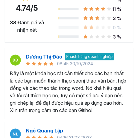
4.74/5
11 %
Microsoft Word là công cụ làm việc vô cùng quan trọng
3 %
trong nhiều ngành nghề hiện nay. Nó cung cấp các tính
38
Đánh giá và
0 %
năng và chức năng hữu ích để soạn thảo, biên tập tài
nhận xét
liệu… Có thể kể đến một số ứng dụng như:
3 %
Soạn thảo văn bản từ cơ bản đến nâng cao:
Microsoft
Word là công cụ chính để soạn thảo văn bản chuyên
Dương Thị Đào
Khách hàng doanh nghiệp
nghiệp trong nhiều ngành nghề khác nhau như luật, kế
08:45 30/10/2024
toán, giáo dục, hành chính và nhiều lĩnh vực khác. Với
Đây là một khóa học rất cần thiết cho các bạn nhất
Microsoft Word, người dùng có thể tạo ra các tài liệu
là các bạn muốn thành thạo saonj thảo văn bản, hợp
chuyên nghiệp như bài luận, báo cáo, bài giảng, tài liệu
đồng và các thao tác trong word. Nó khá hiệu quả
giáo dục, bài kiểm tra và hợp đồng.
và tôi rất thích học nó, tuy có một số lưu ý bạn nên
Tạo biểu đồ và làm báo cáo:
Microsoft Word cung cấp
ghi chép lại để đạt được hiệu quả áp dụng cao hơn.
các tính năng cho phép bạn tạo biển đồ và làm báo cáo,
XIn trân trọng cảm ơn các bạn Gitiho!
giúp dữ liệu được hiển thị rõ ràng và trực quan nhất, từ đó
giúp đưa ra quyết định chính xác và thông minh.
Ngô Quang Lập
Tạo mục lục và tài liệu hướng dẫn:
Bạn có thể tạo mục
04:16 31/08/2023