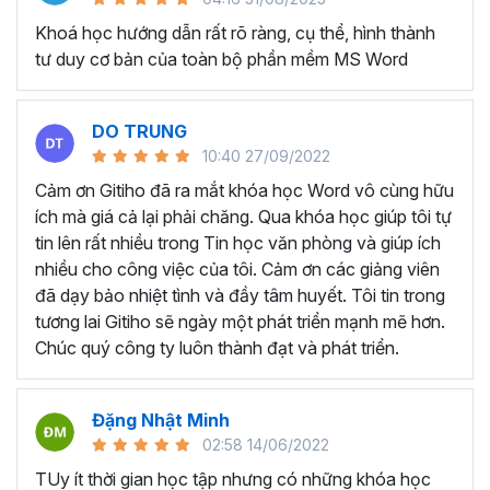
lục tự động và các tài liệu hướng dẫn như sách, báo cáo
dự án, hướng dẫn sử dụng.
Khoá học hướng dẫn rất rõ ràng, cụ thể, hình thành
tư duy cơ bản của toàn bộ phần mềm MS Word
Tạo và quản lý hợp đồng và văn bản pháp lý:
Với
những người làm kế toán và hành chính nhân sự thường
xuyên phải tạo và quản lý hợp đồng, văn bản pháp lý và
DO TRUNG
các tài liệu liên quan trên Microsoft Word.
10:40 27/09/2022
KHÓA HỌC TUYỆT ĐỈNH
Cảm ơn Gitiho đã ra mắt khóa học Word vô cùng hữu
WORD DÀNH CHO AI?
ích mà giá cả lại phải chăng. Qua khóa học giúp tôi tự
tin lên rất nhiều trong Tin học văn phòng và giúp ích
nhiều cho công việc của tôi. Cảm ơn các giảng viên
Bất kể ai đang có mong muốn học về Microsoft Word,
đã dạy bảo nhiệt tình và đầy tâm huyết. Tôi tin trong
khóa học này đều phù hợp dù bạn làm việc ở lĩnh vực hay
tương lai Gitiho sẽ ngày một phát triển mạnh mẽ hơn.
ngành nghề nào:
Chúc quý công ty luôn thành đạt và phát triển.
Sinh viên, học sinh muốn dùng Word để làm đồ án,
luận văn.
Nhân viên văn phòng dùng Word để hoàn thành các
Đặng Nhật Minh
nghiệp vụ như soạn thảo văn bản, hợp đồng, báo
02:58 14/06/2022
cáo,...
TUy ít thời gian học tập nhưng có những khóa học