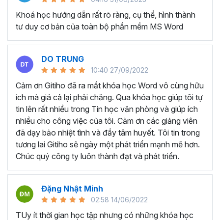
lục tự động và các tài liệu hướng dẫn như sách, báo cáo
dự án, hướng dẫn sử dụng.
Khoá học hướng dẫn rất rõ ràng, cụ thể, hình thành
tư duy cơ bản của toàn bộ phần mềm MS Word
Tạo và quản lý hợp đồng và văn bản pháp lý:
Với
những người làm kế toán và hành chính nhân sự thường
xuyên phải tạo và quản lý hợp đồng, văn bản pháp lý và
DO TRUNG
các tài liệu liên quan trên Microsoft Word.
10:40 27/09/2022
KHÓA HỌC TUYỆT ĐỈNH
Cảm ơn Gitiho đã ra mắt khóa học Word vô cùng hữu
WORD DÀNH CHO AI?
ích mà giá cả lại phải chăng. Qua khóa học giúp tôi tự
tin lên rất nhiều trong Tin học văn phòng và giúp ích
nhiều cho công việc của tôi. Cảm ơn các giảng viên
Bất kể ai đang có mong muốn học về Microsoft Word,
đã dạy bảo nhiệt tình và đầy tâm huyết. Tôi tin trong
khóa học này đều phù hợp dù bạn làm việc ở lĩnh vực hay
tương lai Gitiho sẽ ngày một phát triển mạnh mẽ hơn.
ngành nghề nào:
Chúc quý công ty luôn thành đạt và phát triển.
Sinh viên, học sinh muốn dùng Word để làm đồ án,
luận văn.
Nhân viên văn phòng dùng Word để hoàn thành các
Đặng Nhật Minh
nghiệp vụ như soạn thảo văn bản, hợp đồng, báo
02:58 14/06/2022
cáo,...
TUy ít thời gian học tập nhưng có những khóa học