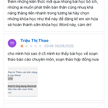
SOẠN THẢO VĂN BẢN VỚI
thêm những kiến thức mới qua nhũng bài học bổ ích,
những ai muốn phát triển bản thân cũng nhuq khả
KHÓA HỌC TUYỆT ĐỈNH
năng thăng tiến nhanh trong tương lai hãy chọn
MICROSOFT WORD
những khóa học như thế này để đăng kí! em xin hứa
sẽ hoàn thành sớm khóa học Word này, cảm ơn!
Bạn sẽ trở thành chuyên gia soạn thảo văn bản trong
Microsoft Word bằng cách tham gia vào khóa học này.
Triệu Thị Thao
Học Word sẽ giúp bạn từ một người chỉ biết sử dụng Word
03:46 06/08/2025
cơ bản như soạn thảo văn bản thông thường trở thành
cho mình hỏi sao ở c5 mình ko thấy bài học về soạn
một người nắm trọn các tính năng, thành thạo các thao
thảo báo cáo chuyên môn, soạn thảo hợp đồng nưa
tác chỉ trong 7 giờ học tập.
Thông qua đó, bạn nâng cấp được kỹ năng của mình,
hình thành tư duy soạn thảo nhạy bén, linh hoạt, hoàn
thành mọi công việc nhanh chóng và khoa học. Đồng
thời, sự thành thạo Microsoft Word sẽ tạo ra cơ hội thăng
tiến trong công việc, mở ra cánh cửa cho sự phát triển và
tiến bộ trên con đường sự nghiệp.
Đặc biệt, bạn chỉ cần bỏ ra một số tiền rất nhỏ là đã có