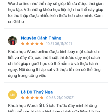
Ứng viên muốn làm đẹp CV và gây ấn tượng trong
Word online như thế này sẽ giúp tối ưu được thời gian
mắt nhà tuyển dụng
học tập. Với những khóa học tiện lợi như thế này giúp
Giáo viên, giảng viên muốn sử dụng Word để soạn
tôi thu thập được nhiều kiến thức hơn cho mình. Cảm
giáo án, bài giảng.
ơn Gitiho
BẠN SẼ HỌC ĐƯỢC GÌ Ở
KHÓA HỌC TUYỆT ĐỈNH
Nguyễn Cảnh Thắng
10:31 06/11/2021
MICROSOFT WORD?
Khóa học Word online được trình bày một cách chi
tiết và đầy đủ, các thủ thuật thì được dạy một cách
Với thời lượng học tập là
7h37 giờ học, khóa học gồm
chi tiết giúp người học có thể nắm rõ và thực hành
có 5 chương và 49 bài giảng
sẽ trang bị cho người học
ngay. Nội dung thì áp sát với thực tế nên có thể ứng
tất tần về những công cụ, chức năng xử lý các văn bản
dụng trong công việc
phổ biến trên Microsoft Word.
Chắc chắn dù đã làm việc với Word lâu năm nhưng bạn
Lê Đỗ Thuý Nga
vẫn sẽ bất ngờ và ngạc nhiên trước tính năng tuyệt vời
09:58 21/09/2021
của Word trong khóa học trên. Vậy bạn sẽ học được
những gì ở khóa học này?
Khoá học Word rất bổ ích. Trước đây mình không
biết chỗ nào khi làm trình bày chỉnh sửa Word là lên