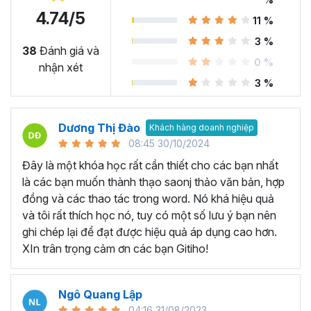
4.74/5
11 %
Microsoft Word là công cụ làm việc vô cùng quan trọng
3 %
trong nhiều ngành nghề hiện nay. Nó cung cấp các tính
38
Đánh giá và
0 %
năng và chức năng hữu ích để soạn thảo, biên tập tài
nhận xét
liệu… Có thể kể đến một số ứng dụng như:
3 %
Soạn thảo văn bản từ cơ bản đến nâng cao:
Microsoft
Word là công cụ chính để soạn thảo văn bản chuyên
Dương Thị Đào
Khách hàng doanh nghiệp
nghiệp trong nhiều ngành nghề khác nhau như luật, kế
08:45 30/10/2024
toán, giáo dục, hành chính và nhiều lĩnh vực khác. Với
Đây là một khóa học rất cần thiết cho các bạn nhất
Microsoft Word, người dùng có thể tạo ra các tài liệu
là các bạn muốn thành thạo saonj thảo văn bản, hợp
chuyên nghiệp như bài luận, báo cáo, bài giảng, tài liệu
đồng và các thao tác trong word. Nó khá hiệu quả
giáo dục, bài kiểm tra và hợp đồng.
và tôi rất thích học nó, tuy có một số lưu ý bạn nên
Tạo biểu đồ và làm báo cáo:
Microsoft Word cung cấp
ghi chép lại để đạt được hiệu quả áp dụng cao hơn.
các tính năng cho phép bạn tạo biển đồ và làm báo cáo,
XIn trân trọng cảm ơn các bạn Gitiho!
giúp dữ liệu được hiển thị rõ ràng và trực quan nhất, từ đó
giúp đưa ra quyết định chính xác và thông minh.
Ngô Quang Lập
Tạo mục lục và tài liệu hướng dẫn:
Bạn có thể tạo mục
04:16 31/08/2023