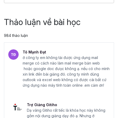
4.86
25,045
499,000 đ
799,000 đ
Thảo luận về bài học
984 thảo luận
Tô Mạnh Đạt
ở công ty em không tải được ứng dụng mail
merge có cách nào làm mail merge bản web
hoặc google doc đưọc không ạ. nếu có cho mình
xin link đến bài giảng đó. công ty mình dùng
outlook và excel web không có được cài bất cứ
ứng dụng nào máy tính toàn online .em cảm ơn!
Trợ Giảng Gitiho
Dạ vâng Gitiho rất tiếc là khóa học này không
gồm nội dung giảng dạy đó ạ. Nhưng ở