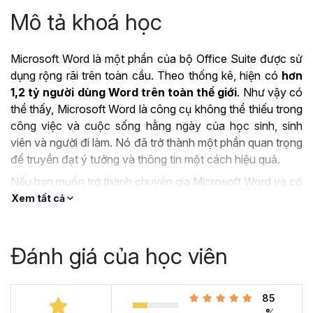
Mô tả khoá học
Microsoft Word là một phần của bộ Office Suite được sử
dụng rộng rãi trên toàn cầu. Theo thống kê, hiện có
hơn
1,2 tỷ người dùng Word trên toàn thế giới
. Như vậy có
thể thấy, Microsoft Word là công cụ không thể thiếu trong
công việc và cuộc sống hằng ngày của học sinh, sinh
viên và người đi làm. Nó đã trở thành một phần quan trọng
để truyền đạt ý tưởng và thông tin một cách hiệu quả.
Nếu bạn muốn trở thành chuyên gia Microsoft Word và có
thể làm chủ công cụ này thì khóa học
Tuyệt đỉnh
Xem tất cả
Microsoft Word - Chuyên gia soạn thảo văn bản
chính là lựa chọn tuyệt vời dành cho bạn.
Đánh giá của học viên
ỨNG DỤNG CỦA
MICROSOFT WORD TRONG
85
CÔNG VIỆC
%