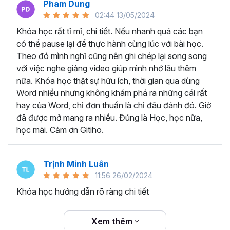
Pham Dung
thể sở hữu khóa học trọn đời với nội dung được các giảng
02:44 13/05/2024
viên cập nhật liên tục đảm bảo kiến thức mới nhất cho
người học. Bất cứ khi nào quên kiến thức, bạn có thể mở
Khóa học rất tỉ mỉ, chi tiết. Nếu nhanh quá các bạn
lại khóa học và ôn tập lại, từ đó tăng khả năng ghi nhớ
có thể pause lại để thực hành cùng lúc với bài học.
hiệu quả hơn.
Theo đó mình nghĩ cũng nên ghi chép lại song song
TẠI SAO NÊN THAM GIA
với việc nghe giảng video giúp mình nhớ lâu thêm
nữa. Khóa học thật sự hữu ích, thời gian qua dùng
KHÓA HỌC WORD ONLINE?
Word nhiều nhưng không khám phá ra những cái rất
hay của Word, chỉ đơn thuần là chỉ đâu đánh đó. Giờ
Word là một trong những công cụ tin học mà bất kỳ nhân
đã được mở mang ra nhiều. Đúng là Học, học nữa,
viên văn phòng nào cần hiểu và nắm vững. Có thể là bạn
học mãi. Cảm ơn Gitiho.
đã được làm quen với Word từ khi còn ngồi ghế nhà
trường, nhưng đó chỉ là những kiến thức cơ bản và chưa
Trịnh Minh Luân
đủ sâu để triển khai công việc thực tế.
11:56 26/02/2024
Thực trạn, nhiều bạn đi làm đã quên gần hết các thao tác
Khóa học hướng dẫn rõ ràng chi tiết
trên Word do lâu không sử dụng. Không biết các mẹo và
thủ thuật làm việc với Word để tiết kiệm thời gian vì trước
đây chưa được đào tạo chuyên sâu.
Xem thêm