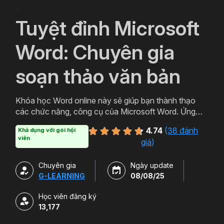
`
Tuyệt đỉnh Microsoft
Word: Chuyên gia
soạn thảo văn bản
Khóa học Word online này sẽ giúp bạn thành thạo
các chức năng, công cụ của Microsoft Word. Ứng
dụng thực tiễn trong việc soạn thảo văn bản chuyên
4.74
(
38 đánh
Khả dụng với gói hội
nghiệp, văn bản hành chính, báo cáo chuyên môn.
viên
giá
)
Chuyên gia
Ngày update
G-LEARNING
08/08/25
Học viên đăng ký
13,177