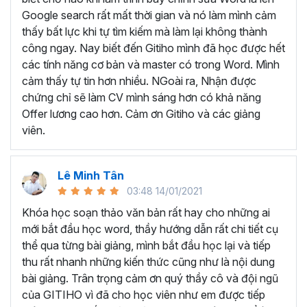
Tìm hiểu về giao diện và những tính năng cơ bản
Google search rất mất thời gian và nó làm mình cảm
Biết cách
hình thành tư duy để bắt đầu soạn
thấy bất lực khi tự tìm kiếm mà làm lại không thành
thảo văn bản
công ngay. Nay biết đến Gitiho mình đã học được hết
Thành thạo cách
cài đặt và định dạng cơ bản
các tính năng cơ bản và master có trong Word. Mình
Thành thạo trong việc
thiết kế các đối tượng
cảm thấy tự tin hơn nhiều. NGoài ra, Nhận được
Thành thạo các
tính năng đặc biệt
trong Word như
chứng chỉ sẽ làm CV mình sáng hơn có khả năng
trình bày văn bản dạng cột, tạo mục lục, tạo danh
Offer lương cao hơn. Cảm ơn Gitiho và các giảng
mục tham khảo, trộn văn bản, ghi Macro, Tracking…
viên.
Thực hành
soạn thảo công văn, quyết định, hợp
đồng, báo cáo chuyên môn
…
Lê Minh Tân
Như vậy, khi học Word bạn sẽ được trang bị đầy đủ kỹ
03:48 14/01/2021
năng và kiến thức cần thiết để trở thành chuyên gia soạn
thảo văn bản. Từ những kiến thức đó bạn có thể tạo ra
Khóa học soạn thảo văn bản rất hay cho những ai
những tài liệu chuyên nghiệp, chỉn chu cũng như biết cách
mới bắt đầu học word, thầy hướng dẫn rất chi tiết cụ
quản lý tài liệu và thao tác nhanh chóng, nâng cao hiệu
thể qua từng bài giảng, mình bắt đầu học lại và tiếp
suất làm việc.
thu rất nhanh những kiến thức cũng như là nội dung
bài giảng. Trân trọng cảm ơn quý thầy cô và đội ngũ
TRỞ THÀNH CHUYÊN GIA
của GITIHO vì đã cho học viên như em được tiếp