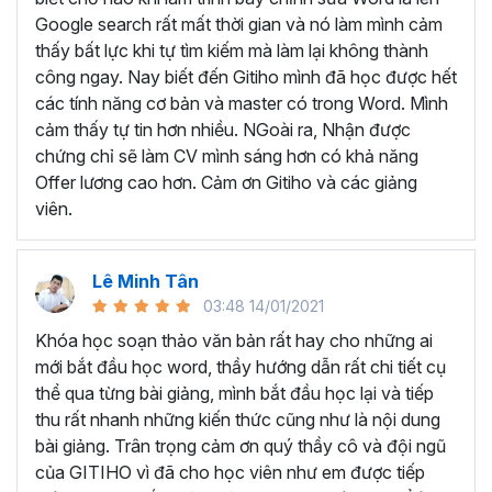
Tìm hiểu về giao diện và những tính năng cơ bản
Google search rất mất thời gian và nó làm mình cảm
Biết cách
hình thành tư duy để bắt đầu soạn
thấy bất lực khi tự tìm kiếm mà làm lại không thành
thảo văn bản
công ngay. Nay biết đến Gitiho mình đã học được hết
Thành thạo cách
cài đặt và định dạng cơ bản
các tính năng cơ bản và master có trong Word. Mình
Thành thạo trong việc
thiết kế các đối tượng
cảm thấy tự tin hơn nhiều. NGoài ra, Nhận được
Thành thạo các
tính năng đặc biệt
trong Word như
chứng chỉ sẽ làm CV mình sáng hơn có khả năng
trình bày văn bản dạng cột, tạo mục lục, tạo danh
Offer lương cao hơn. Cảm ơn Gitiho và các giảng
mục tham khảo, trộn văn bản, ghi Macro, Tracking…
viên.
Thực hành
soạn thảo công văn, quyết định, hợp
đồng, báo cáo chuyên môn
…
Lê Minh Tân
Như vậy, khi học Word bạn sẽ được trang bị đầy đủ kỹ
03:48 14/01/2021
năng và kiến thức cần thiết để trở thành chuyên gia soạn
thảo văn bản. Từ những kiến thức đó bạn có thể tạo ra
Khóa học soạn thảo văn bản rất hay cho những ai
những tài liệu chuyên nghiệp, chỉn chu cũng như biết cách
mới bắt đầu học word, thầy hướng dẫn rất chi tiết cụ
quản lý tài liệu và thao tác nhanh chóng, nâng cao hiệu
thể qua từng bài giảng, mình bắt đầu học lại và tiếp
suất làm việc.
thu rất nhanh những kiến thức cũng như là nội dung
bài giảng. Trân trọng cảm ơn quý thầy cô và đội ngũ
TRỞ THÀNH CHUYÊN GIA
của GITIHO vì đã cho học viên như em được tiếp