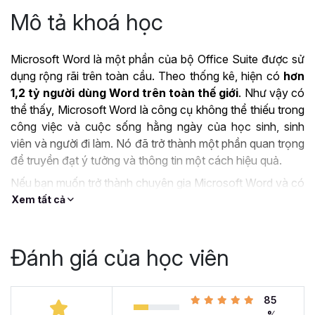
Mô tả khoá học
Microsoft Word là một phần của bộ Office Suite được sử
dụng rộng rãi trên toàn cầu. Theo thống kê, hiện có
hơn
1,2 tỷ người dùng Word trên toàn thế giới
. Như vậy có
thể thấy, Microsoft Word là công cụ không thể thiếu trong
công việc và cuộc sống hằng ngày của học sinh, sinh
viên và người đi làm. Nó đã trở thành một phần quan trọng
để truyền đạt ý tưởng và thông tin một cách hiệu quả.
Nếu bạn muốn trở thành chuyên gia Microsoft Word và có
thể làm chủ công cụ này thì khóa học
Tuyệt đỉnh
Xem tất cả
Microsoft Word - Chuyên gia soạn thảo văn bản
chính là lựa chọn tuyệt vời dành cho bạn.
Đánh giá của học viên
ỨNG DỤNG CỦA
MICROSOFT WORD TRONG
85
CÔNG VIỆC
%