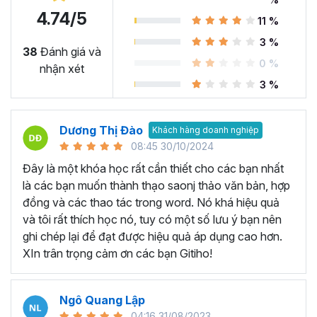
4.74/5
11 %
Microsoft Word là công cụ làm việc vô cùng quan trọng
3 %
trong nhiều ngành nghề hiện nay. Nó cung cấp các tính
38
Đánh giá và
0 %
năng và chức năng hữu ích để soạn thảo, biên tập tài
nhận xét
liệu… Có thể kể đến một số ứng dụng như:
3 %
Soạn thảo văn bản từ cơ bản đến nâng cao:
Microsoft
Word là công cụ chính để soạn thảo văn bản chuyên
Dương Thị Đào
Khách hàng doanh nghiệp
nghiệp trong nhiều ngành nghề khác nhau như luật, kế
08:45 30/10/2024
toán, giáo dục, hành chính và nhiều lĩnh vực khác. Với
Đây là một khóa học rất cần thiết cho các bạn nhất
Microsoft Word, người dùng có thể tạo ra các tài liệu
là các bạn muốn thành thạo saonj thảo văn bản, hợp
chuyên nghiệp như bài luận, báo cáo, bài giảng, tài liệu
đồng và các thao tác trong word. Nó khá hiệu quả
giáo dục, bài kiểm tra và hợp đồng.
và tôi rất thích học nó, tuy có một số lưu ý bạn nên
Tạo biểu đồ và làm báo cáo:
Microsoft Word cung cấp
ghi chép lại để đạt được hiệu quả áp dụng cao hơn.
các tính năng cho phép bạn tạo biển đồ và làm báo cáo,
XIn trân trọng cảm ơn các bạn Gitiho!
giúp dữ liệu được hiển thị rõ ràng và trực quan nhất, từ đó
giúp đưa ra quyết định chính xác và thông minh.
Ngô Quang Lập
Tạo mục lục và tài liệu hướng dẫn:
Bạn có thể tạo mục
04:16 31/08/2023