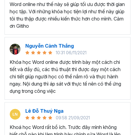
Ứng viên muốn làm đẹp CV và gây ấn tượng trong
Word online như thế này sẽ giúp tối ưu được thời gian
mắt nhà tuyển dụng
học tập. Với những khóa học tiện lợi như thế này giúp
Giáo viên, giảng viên muốn sử dụng Word để soạn
tôi thu thập được nhiều kiến thức hơn cho mình. Cảm
giáo án, bài giảng.
ơn Gitiho
BẠN SẼ HỌC ĐƯỢC GÌ Ở
KHÓA HỌC TUYỆT ĐỈNH
Nguyễn Cảnh Thắng
10:31 06/11/2021
MICROSOFT WORD?
Khóa học Word online được trình bày một cách chi
tiết và đầy đủ, các thủ thuật thì được dạy một cách
Với thời lượng học tập là
7h37 giờ học, khóa học gồm
chi tiết giúp người học có thể nắm rõ và thực hành
có 5 chương và 49 bài giảng
sẽ trang bị cho người học
ngay. Nội dung thì áp sát với thực tế nên có thể ứng
tất tần về những công cụ, chức năng xử lý các văn bản
dụng trong công việc
phổ biến trên Microsoft Word.
Chắc chắn dù đã làm việc với Word lâu năm nhưng bạn
Lê Đỗ Thuý Nga
vẫn sẽ bất ngờ và ngạc nhiên trước tính năng tuyệt vời
09:58 21/09/2021
của Word trong khóa học trên. Vậy bạn sẽ học được
những gì ở khóa học này?
Khoá học Word rất bổ ích. Trước đây mình không
biết chỗ nào khi làm trình bày chỉnh sửa Word là lên