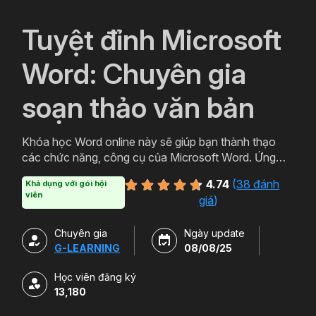
`
Tuyệt đỉnh Microsoft
Word: Chuyên gia
soạn thảo văn bản
Khóa học Word online này sẽ giúp bạn thành thạo
các chức năng, công cụ của Microsoft Word. Ứng
dụng thực tiễn trong việc soạn thảo văn bản chuyên
4.74
(
38 đánh
Khả dụng với gói hội
nghiệp, văn bản hành chính, báo cáo chuyên môn.
viên
giá
)
Chuyên gia
Ngày update
G-LEARNING
08/08/25
Học viên đăng ký
13,180