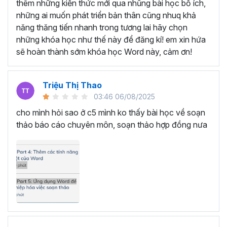
SOẠN THẢO VĂN BẢN VỚI
thêm những kiến thức mới qua nhũng bài học bổ ích,
những ai muốn phát triển bản thân cũng nhuq khả
KHÓA HỌC TUYỆT ĐỈNH
năng thăng tiến nhanh trong tương lai hãy chọn
MICROSOFT WORD
những khóa học như thế này để đăng kí! em xin hứa
sẽ hoàn thành sớm khóa học Word này, cảm ơn!
Bạn sẽ trở thành chuyên gia soạn thảo văn bản trong
Microsoft Word bằng cách tham gia vào khóa học này.
Triệu Thị Thao
Học Word sẽ giúp bạn từ một người chỉ biết sử dụng Word
03:46 06/08/2025
cơ bản như soạn thảo văn bản thông thường trở thành
cho mình hỏi sao ở c5 mình ko thấy bài học về soạn
một người nắm trọn các tính năng, thành thạo các thao
thảo báo cáo chuyên môn, soạn thảo hợp đồng nưa
tác chỉ trong 7 giờ học tập.
Thông qua đó, bạn nâng cấp được kỹ năng của mình,
hình thành tư duy soạn thảo nhạy bén, linh hoạt, hoàn
thành mọi công việc nhanh chóng và khoa học. Đồng
thời, sự thành thạo Microsoft Word sẽ tạo ra cơ hội thăng
tiến trong công việc, mở ra cánh cửa cho sự phát triển và
tiến bộ trên con đường sự nghiệp.
Đặc biệt, bạn chỉ cần bỏ ra một số tiền rất nhỏ là đã có