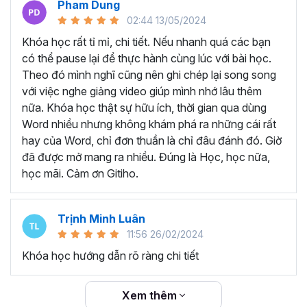
Pham Dung
thể sở hữu khóa học trọn đời với nội dung được các giảng
02:44 13/05/2024
viên cập nhật liên tục đảm bảo kiến thức mới nhất cho
người học. Bất cứ khi nào quên kiến thức, bạn có thể mở
Khóa học rất tỉ mỉ, chi tiết. Nếu nhanh quá các bạn
lại khóa học và ôn tập lại, từ đó tăng khả năng ghi nhớ
có thể pause lại để thực hành cùng lúc với bài học.
hiệu quả hơn.
Theo đó mình nghĩ cũng nên ghi chép lại song song
TẠI SAO NÊN THAM GIA
với việc nghe giảng video giúp mình nhớ lâu thêm
nữa. Khóa học thật sự hữu ích, thời gian qua dùng
KHÓA HỌC WORD ONLINE?
Word nhiều nhưng không khám phá ra những cái rất
hay của Word, chỉ đơn thuần là chỉ đâu đánh đó. Giờ
Word là một trong những công cụ tin học mà bất kỳ nhân
đã được mở mang ra nhiều. Đúng là Học, học nữa,
viên văn phòng nào cần hiểu và nắm vững. Có thể là bạn
học mãi. Cảm ơn Gitiho.
đã được làm quen với Word từ khi còn ngồi ghế nhà
trường, nhưng đó chỉ là những kiến thức cơ bản và chưa
Trịnh Minh Luân
đủ sâu để triển khai công việc thực tế.
11:56 26/02/2024
Thực trạn, nhiều bạn đi làm đã quên gần hết các thao tác
Khóa học hướng dẫn rõ ràng chi tiết
trên Word do lâu không sử dụng. Không biết các mẹo và
thủ thuật làm việc với Word để tiết kiệm thời gian vì trước
đây chưa được đào tạo chuyên sâu.
Xem thêm