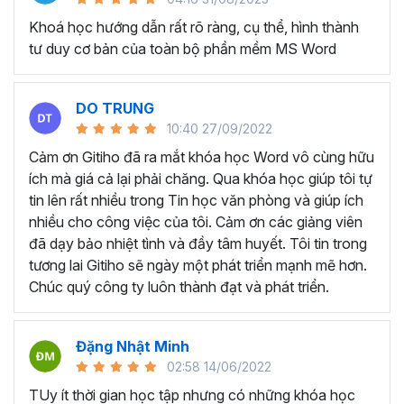
lục tự động và các tài liệu hướng dẫn như sách, báo cáo
dự án, hướng dẫn sử dụng.
Khoá học hướng dẫn rất rõ ràng, cụ thể, hình thành
tư duy cơ bản của toàn bộ phần mềm MS Word
Tạo và quản lý hợp đồng và văn bản pháp lý:
Với
những người làm kế toán và hành chính nhân sự thường
xuyên phải tạo và quản lý hợp đồng, văn bản pháp lý và
DO TRUNG
các tài liệu liên quan trên Microsoft Word.
10:40 27/09/2022
KHÓA HỌC TUYỆT ĐỈNH
Cảm ơn Gitiho đã ra mắt khóa học Word vô cùng hữu
WORD DÀNH CHO AI?
ích mà giá cả lại phải chăng. Qua khóa học giúp tôi tự
tin lên rất nhiều trong Tin học văn phòng và giúp ích
nhiều cho công việc của tôi. Cảm ơn các giảng viên
Bất kể ai đang có mong muốn học về Microsoft Word,
đã dạy bảo nhiệt tình và đầy tâm huyết. Tôi tin trong
khóa học này đều phù hợp dù bạn làm việc ở lĩnh vực hay
tương lai Gitiho sẽ ngày một phát triển mạnh mẽ hơn.
ngành nghề nào:
Chúc quý công ty luôn thành đạt và phát triển.
Sinh viên, học sinh muốn dùng Word để làm đồ án,
luận văn.
Nhân viên văn phòng dùng Word để hoàn thành các
Đặng Nhật Minh
nghiệp vụ như soạn thảo văn bản, hợp đồng, báo
02:58 14/06/2022
cáo,...
TUy ít thời gian học tập nhưng có những khóa học