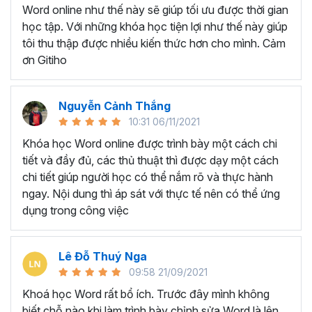
Ứng viên muốn làm đẹp CV và gây ấn tượng trong
Word online như thế này sẽ giúp tối ưu được thời gian
mắt nhà tuyển dụng
học tập. Với những khóa học tiện lợi như thế này giúp
Giáo viên, giảng viên muốn sử dụng Word để soạn
tôi thu thập được nhiều kiến thức hơn cho mình. Cảm
giáo án, bài giảng.
ơn Gitiho
BẠN SẼ HỌC ĐƯỢC GÌ Ở
KHÓA HỌC TUYỆT ĐỈNH
Nguyễn Cảnh Thắng
10:31 06/11/2021
MICROSOFT WORD?
Khóa học Word online được trình bày một cách chi
tiết và đầy đủ, các thủ thuật thì được dạy một cách
Với thời lượng học tập là
7h37 giờ học, khóa học gồm
chi tiết giúp người học có thể nắm rõ và thực hành
có 5 chương và 49 bài giảng
sẽ trang bị cho người học
ngay. Nội dung thì áp sát với thực tế nên có thể ứng
tất tần về những công cụ, chức năng xử lý các văn bản
dụng trong công việc
phổ biến trên Microsoft Word.
Chắc chắn dù đã làm việc với Word lâu năm nhưng bạn
Lê Đỗ Thuý Nga
vẫn sẽ bất ngờ và ngạc nhiên trước tính năng tuyệt vời
09:58 21/09/2021
của Word trong khóa học trên. Vậy bạn sẽ học được
những gì ở khóa học này?
Khoá học Word rất bổ ích. Trước đây mình không
biết chỗ nào khi làm trình bày chỉnh sửa Word là lên