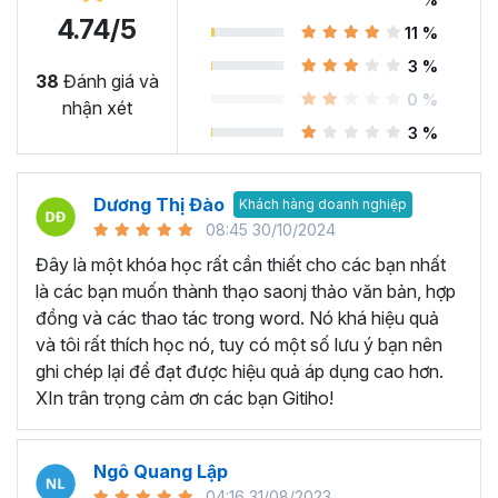
4.74/5
11 %
Microsoft Word là công cụ làm việc vô cùng quan trọng
3 %
trong nhiều ngành nghề hiện nay. Nó cung cấp các tính
38
Đánh giá và
0 %
năng và chức năng hữu ích để soạn thảo, biên tập tài
nhận xét
liệu… Có thể kể đến một số ứng dụng như:
3 %
Soạn thảo văn bản từ cơ bản đến nâng cao:
Microsoft
Word là công cụ chính để soạn thảo văn bản chuyên
Dương Thị Đào
Khách hàng doanh nghiệp
nghiệp trong nhiều ngành nghề khác nhau như luật, kế
08:45 30/10/2024
toán, giáo dục, hành chính và nhiều lĩnh vực khác. Với
Đây là một khóa học rất cần thiết cho các bạn nhất
Microsoft Word, người dùng có thể tạo ra các tài liệu
là các bạn muốn thành thạo saonj thảo văn bản, hợp
chuyên nghiệp như bài luận, báo cáo, bài giảng, tài liệu
đồng và các thao tác trong word. Nó khá hiệu quả
giáo dục, bài kiểm tra và hợp đồng.
và tôi rất thích học nó, tuy có một số lưu ý bạn nên
Tạo biểu đồ và làm báo cáo:
Microsoft Word cung cấp
ghi chép lại để đạt được hiệu quả áp dụng cao hơn.
các tính năng cho phép bạn tạo biển đồ và làm báo cáo,
XIn trân trọng cảm ơn các bạn Gitiho!
giúp dữ liệu được hiển thị rõ ràng và trực quan nhất, từ đó
giúp đưa ra quyết định chính xác và thông minh.
Ngô Quang Lập
Tạo mục lục và tài liệu hướng dẫn:
Bạn có thể tạo mục
04:16 31/08/2023