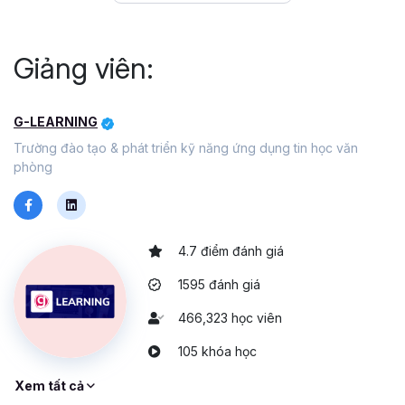
Chính vì thế, khóa học online Tuyệt đỉnh Word của Gitiho
sẽ là phương pháp cứu cánh cho bất kể ai từ sinh viên cho
đến người đang đi làm. Bạn sẽ được chủ động thời gian
Giảng viên:
học vào khung giờ rảnh rỗi, có thể xem đi xem lại video
cho đến khi hiểu, hoặc khi nào quên.
Bên cạnh đó, chi phí trả cho khóa học Word online này
G-LEARNING
thường sẽ thấp hơn so với các lớp ở trung tâm. Và dù học
Trường đào tạo & phát triển kỹ năng ứng dụng tin học văn
online nhưng bạn vẫn được giảng viên hỗ trợ giải đáp các
phòng
thắc mắc trong suốt quá trình học.
FAQ KHÓA HỌC WORD CỦA
GITIHO
4.7 điểm đánh giá
1595 đánh giá
Khóa học Word có dạy những tính năng nâng cao
trong Word không hay chỉ đề cập đến tính năng cơ
466,323 học viên
bản?
105 khóa học
Ngoài những kiến thức căn bản như thao tác cơ bản với
Xem tất cả
Word, các cài đặt và định dạng cơ bản phải biết trong