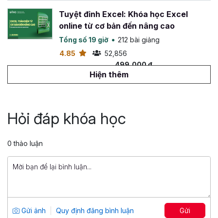
Tôi có được giảng viên hỗ trợ trong khóa học
không?
Tuyệt đỉnh Excel: Khóa học Excel
online từ cơ bản đến nâng cao
Mặc dù đây là khóa học online nhưng học viên vẫn có thể
đặt câu hỏi và trao đổi với giảng viên về các vấn đề
Tổng số 19 giờ
212 bài giảng
trong khóa học
hoặc những khó khăn mà học viên gặp
4.85
52,856
phải khi học tập và thực hành. Vì vậy, bạn hoàn toàn yên
499,000 đ
799,000 đ
tâm khi lựa chọn học online tại Gitiho nhé.
Hiện thêm
Tôi có nhận được giấy chứng nhận sau khi hoàn
Tuyệt đỉnh VBA: Tự động hóa Excel với
thành khóa học không?
lập trình VBA
Hỏi đáp khóa học
Tại Gitiho, sau khi học viên hoàn thành khóa học sẽ được
Tổng số 14 giờ
142 bài giảng
cấp
giấy chứng nhận hoàn thành khóa học
, đây chắc
4.88
26,575
chắn sẽ là điểm cộng rất lớn đối với nhà tuyển dụng cho
0 thảo luận
499,000 đ
những ai đi xin việc.
799,000 đ
Nhanh tay đăng ký học Word và bắt đầu hành trình với 7
giờ học tập chăm chỉ để trở thành chuyên gia soạn thảo
Tuyệt đỉnh PowerPoint: Chinh phục
văn bản với khóa học
Tuyệt đỉnh Microsoft Word
ngay
mọi ánh nhìn trong 9 bước
hôm nay. Tận dụng cơ hội để nâng cao bản thân, phát
Tổng số 12 giờ
91 bài giảng
Gửi ảnh
Quy định đăng bình luận
Gửi
triển tư duy và thăng tiến trong sự nghiệp bạn nhé!