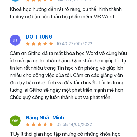
lục tự động và các tài liệu hướng dẫn như sách, báo cáo
dự án, hướng dẫn sử dụng.
Khoá học hướng dẫn rất rõ ràng, cụ thể, hình thành
tư duy cơ bản của toàn bộ phần mềm MS Word
Tạo và quản lý hợp đồng và văn bản pháp lý:
Với
những người làm kế toán và hành chính nhân sự thường
xuyên phải tạo và quản lý hợp đồng, văn bản pháp lý và
DO TRUNG
các tài liệu liên quan trên Microsoft Word.
10:40 27/09/2022
KHÓA HỌC TUYỆT ĐỈNH
Cảm ơn Gitiho đã ra mắt khóa học Word vô cùng hữu
WORD DÀNH CHO AI?
ích mà giá cả lại phải chăng. Qua khóa học giúp tôi tự
tin lên rất nhiều trong Tin học văn phòng và giúp ích
nhiều cho công việc của tôi. Cảm ơn các giảng viên
Bất kể ai đang có mong muốn học về Microsoft Word,
đã dạy bảo nhiệt tình và đầy tâm huyết. Tôi tin trong
khóa học này đều phù hợp dù bạn làm việc ở lĩnh vực hay
tương lai Gitiho sẽ ngày một phát triển mạnh mẽ hơn.
ngành nghề nào:
Chúc quý công ty luôn thành đạt và phát triển.
Sinh viên, học sinh muốn dùng Word để làm đồ án,
luận văn.
Nhân viên văn phòng dùng Word để hoàn thành các
Đặng Nhật Minh
nghiệp vụ như soạn thảo văn bản, hợp đồng, báo
02:58 14/06/2022
cáo,...
TUy ít thời gian học tập nhưng có những khóa học