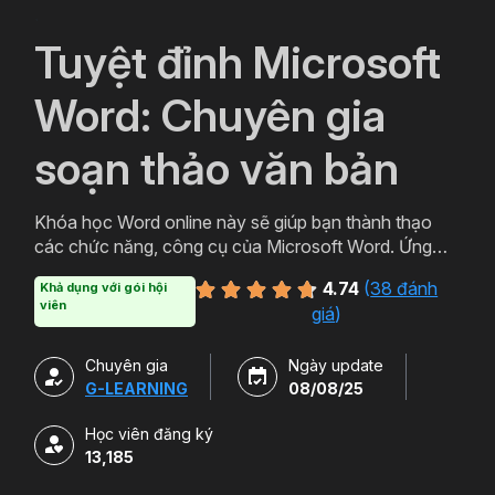
`
Tuyệt đỉnh Microsoft
Word: Chuyên gia
soạn thảo văn bản
Khóa học Word online này sẽ giúp bạn thành thạo
các chức năng, công cụ của Microsoft Word. Ứng
dụng thực tiễn trong việc soạn thảo văn bản chuyên
4.74
(
38 đánh
Khả dụng với gói hội
nghiệp, văn bản hành chính, báo cáo chuyên môn.
viên
giá
)
Chuyên gia
Ngày update
G-LEARNING
08/08/25
Học viên đăng ký
13,185