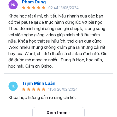
Pham Dung
thể sở hữu khóa học trọn đời với nội dung được các giảng
02:44 13/05/2024
viên cập nhật liên tục đảm bảo kiến thức mới nhất cho
người học. Bất cứ khi nào quên kiến thức, bạn có thể mở
Khóa học rất tỉ mỉ, chi tiết. Nếu nhanh quá các bạn
lại khóa học và ôn tập lại, từ đó tăng khả năng ghi nhớ
có thể pause lại để thực hành cùng lúc với bài học.
hiệu quả hơn.
Theo đó mình nghĩ cũng nên ghi chép lại song song
TẠI SAO NÊN THAM GIA
với việc nghe giảng video giúp mình nhớ lâu thêm
nữa. Khóa học thật sự hữu ích, thời gian qua dùng
KHÓA HỌC WORD ONLINE?
Word nhiều nhưng không khám phá ra những cái rất
hay của Word, chỉ đơn thuần là chỉ đâu đánh đó. Giờ
Word là một trong những công cụ tin học mà bất kỳ nhân
đã được mở mang ra nhiều. Đúng là Học, học nữa,
viên văn phòng nào cần hiểu và nắm vững. Có thể là bạn
học mãi. Cảm ơn Gitiho.
đã được làm quen với Word từ khi còn ngồi ghế nhà
trường, nhưng đó chỉ là những kiến thức cơ bản và chưa
Trịnh Minh Luân
đủ sâu để triển khai công việc thực tế.
11:56 26/02/2024
Thực trạn, nhiều bạn đi làm đã quên gần hết các thao tác
Khóa học hướng dẫn rõ ràng chi tiết
trên Word do lâu không sử dụng. Không biết các mẹo và
thủ thuật làm việc với Word để tiết kiệm thời gian vì trước
đây chưa được đào tạo chuyên sâu.
Xem thêm