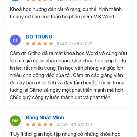
lục tự động và các tài liệu hướng dẫn như sách, báo cáo
dự án, hướng dẫn sử dụng.
Khoá học hướng dẫn rất rõ ràng, cụ thể, hình thành
tư duy cơ bản của toàn bộ phần mềm MS Word
Tạo và quản lý hợp đồng và văn bản pháp lý:
Với
những người làm kế toán và hành chính nhân sự thường
xuyên phải tạo và quản lý hợp đồng, văn bản pháp lý và
DO TRUNG
các tài liệu liên quan trên Microsoft Word.
10:40 27/09/2022
KHÓA HỌC TUYỆT ĐỈNH
Cảm ơn Gitiho đã ra mắt khóa học Word vô cùng hữu
WORD DÀNH CHO AI?
ích mà giá cả lại phải chăng. Qua khóa học giúp tôi tự
tin lên rất nhiều trong Tin học văn phòng và giúp ích
nhiều cho công việc của tôi. Cảm ơn các giảng viên
Bất kể ai đang có mong muốn học về Microsoft Word,
đã dạy bảo nhiệt tình và đầy tâm huyết. Tôi tin trong
khóa học này đều phù hợp dù bạn làm việc ở lĩnh vực hay
tương lai Gitiho sẽ ngày một phát triển mạnh mẽ hơn.
ngành nghề nào:
Chúc quý công ty luôn thành đạt và phát triển.
Sinh viên, học sinh muốn dùng Word để làm đồ án,
luận văn.
Nhân viên văn phòng dùng Word để hoàn thành các
Đặng Nhật Minh
nghiệp vụ như soạn thảo văn bản, hợp đồng, báo
02:58 14/06/2022
cáo,...
TUy ít thời gian học tập nhưng có những khóa học