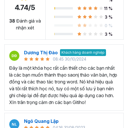
4.74/5
11 %
Microsoft Word là công cụ làm việc vô cùng quan trọng
3 %
trong nhiều ngành nghề hiện nay. Nó cung cấp các tính
38
Đánh giá và
0 %
năng và chức năng hữu ích để soạn thảo, biên tập tài
nhận xét
liệu… Có thể kể đến một số ứng dụng như:
3 %
Soạn thảo văn bản từ cơ bản đến nâng cao:
Microsoft
Word là công cụ chính để soạn thảo văn bản chuyên
Dương Thị Đào
Khách hàng doanh nghiệp
nghiệp trong nhiều ngành nghề khác nhau như luật, kế
08:45 30/10/2024
toán, giáo dục, hành chính và nhiều lĩnh vực khác. Với
Đây là một khóa học rất cần thiết cho các bạn nhất
Microsoft Word, người dùng có thể tạo ra các tài liệu
là các bạn muốn thành thạo saonj thảo văn bản, hợp
chuyên nghiệp như bài luận, báo cáo, bài giảng, tài liệu
đồng và các thao tác trong word. Nó khá hiệu quả
giáo dục, bài kiểm tra và hợp đồng.
và tôi rất thích học nó, tuy có một số lưu ý bạn nên
Tạo biểu đồ và làm báo cáo:
Microsoft Word cung cấp
ghi chép lại để đạt được hiệu quả áp dụng cao hơn.
các tính năng cho phép bạn tạo biển đồ và làm báo cáo,
XIn trân trọng cảm ơn các bạn Gitiho!
giúp dữ liệu được hiển thị rõ ràng và trực quan nhất, từ đó
giúp đưa ra quyết định chính xác và thông minh.
Ngô Quang Lập
Tạo mục lục và tài liệu hướng dẫn:
Bạn có thể tạo mục
04:16 31/08/2023