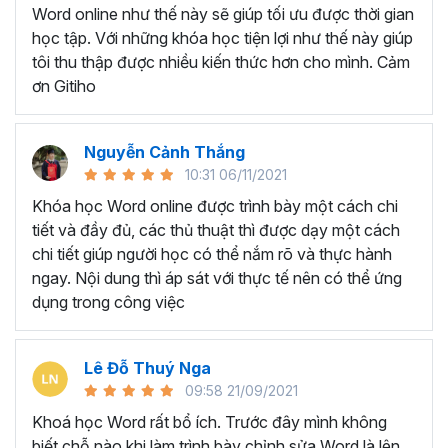
Ứng viên muốn làm đẹp CV và gây ấn tượng trong
Word online như thế này sẽ giúp tối ưu được thời gian
mắt nhà tuyển dụng
học tập. Với những khóa học tiện lợi như thế này giúp
Giáo viên, giảng viên muốn sử dụng Word để soạn
tôi thu thập được nhiều kiến thức hơn cho mình. Cảm
giáo án, bài giảng.
ơn Gitiho
BẠN SẼ HỌC ĐƯỢC GÌ Ở
KHÓA HỌC TUYỆT ĐỈNH
Nguyễn Cảnh Thắng
10:31 06/11/2021
MICROSOFT WORD?
Khóa học Word online được trình bày một cách chi
tiết và đầy đủ, các thủ thuật thì được dạy một cách
Với thời lượng học tập là
7h37 giờ học, khóa học gồm
chi tiết giúp người học có thể nắm rõ và thực hành
có 5 chương và 49 bài giảng
sẽ trang bị cho người học
ngay. Nội dung thì áp sát với thực tế nên có thể ứng
tất tần về những công cụ, chức năng xử lý các văn bản
dụng trong công việc
phổ biến trên Microsoft Word.
Chắc chắn dù đã làm việc với Word lâu năm nhưng bạn
Lê Đỗ Thuý Nga
vẫn sẽ bất ngờ và ngạc nhiên trước tính năng tuyệt vời
09:58 21/09/2021
của Word trong khóa học trên. Vậy bạn sẽ học được
những gì ở khóa học này?
Khoá học Word rất bổ ích. Trước đây mình không
biết chỗ nào khi làm trình bày chỉnh sửa Word là lên