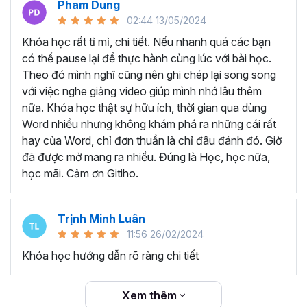
Pham Dung
thể sở hữu khóa học trọn đời với nội dung được các giảng
02:44 13/05/2024
viên cập nhật liên tục đảm bảo kiến thức mới nhất cho
người học. Bất cứ khi nào quên kiến thức, bạn có thể mở
Khóa học rất tỉ mỉ, chi tiết. Nếu nhanh quá các bạn
lại khóa học và ôn tập lại, từ đó tăng khả năng ghi nhớ
có thể pause lại để thực hành cùng lúc với bài học.
hiệu quả hơn.
Theo đó mình nghĩ cũng nên ghi chép lại song song
TẠI SAO NÊN THAM GIA
với việc nghe giảng video giúp mình nhớ lâu thêm
nữa. Khóa học thật sự hữu ích, thời gian qua dùng
KHÓA HỌC WORD ONLINE?
Word nhiều nhưng không khám phá ra những cái rất
hay của Word, chỉ đơn thuần là chỉ đâu đánh đó. Giờ
Word là một trong những công cụ tin học mà bất kỳ nhân
đã được mở mang ra nhiều. Đúng là Học, học nữa,
viên văn phòng nào cần hiểu và nắm vững. Có thể là bạn
học mãi. Cảm ơn Gitiho.
đã được làm quen với Word từ khi còn ngồi ghế nhà
trường, nhưng đó chỉ là những kiến thức cơ bản và chưa
Trịnh Minh Luân
đủ sâu để triển khai công việc thực tế.
11:56 26/02/2024
Thực trạn, nhiều bạn đi làm đã quên gần hết các thao tác
Khóa học hướng dẫn rõ ràng chi tiết
trên Word do lâu không sử dụng. Không biết các mẹo và
thủ thuật làm việc với Word để tiết kiệm thời gian vì trước
đây chưa được đào tạo chuyên sâu.
Xem thêm