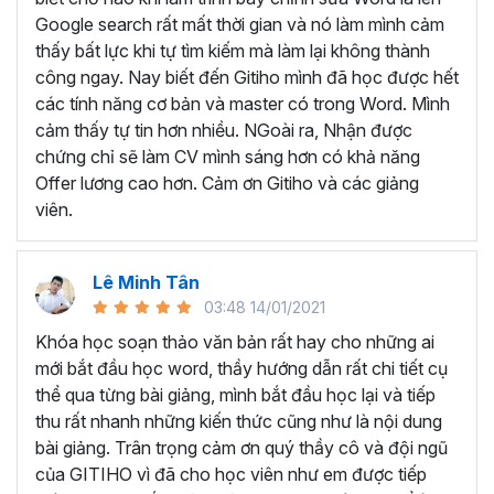
Tìm hiểu về giao diện và những tính năng cơ bản
Google search rất mất thời gian và nó làm mình cảm
Biết cách
hình thành tư duy để bắt đầu soạn
thấy bất lực khi tự tìm kiếm mà làm lại không thành
thảo văn bản
công ngay. Nay biết đến Gitiho mình đã học được hết
Thành thạo cách
cài đặt và định dạng cơ bản
các tính năng cơ bản và master có trong Word. Mình
Thành thạo trong việc
thiết kế các đối tượng
cảm thấy tự tin hơn nhiều. NGoài ra, Nhận được
Thành thạo các
tính năng đặc biệt
trong Word như
chứng chỉ sẽ làm CV mình sáng hơn có khả năng
trình bày văn bản dạng cột, tạo mục lục, tạo danh
Offer lương cao hơn. Cảm ơn Gitiho và các giảng
mục tham khảo, trộn văn bản, ghi Macro, Tracking…
viên.
Thực hành
soạn thảo công văn, quyết định, hợp
đồng, báo cáo chuyên môn
…
Lê Minh Tân
Như vậy, khi học Word bạn sẽ được trang bị đầy đủ kỹ
03:48 14/01/2021
năng và kiến thức cần thiết để trở thành chuyên gia soạn
thảo văn bản. Từ những kiến thức đó bạn có thể tạo ra
Khóa học soạn thảo văn bản rất hay cho những ai
những tài liệu chuyên nghiệp, chỉn chu cũng như biết cách
mới bắt đầu học word, thầy hướng dẫn rất chi tiết cụ
quản lý tài liệu và thao tác nhanh chóng, nâng cao hiệu
thể qua từng bài giảng, mình bắt đầu học lại và tiếp
suất làm việc.
thu rất nhanh những kiến thức cũng như là nội dung
bài giảng. Trân trọng cảm ơn quý thầy cô và đội ngũ
TRỞ THÀNH CHUYÊN GIA
của GITIHO vì đã cho học viên như em được tiếp