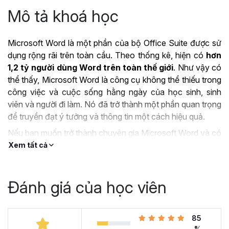
Mô tả khoá học
Microsoft Word là một phần của bộ Office Suite được sử
dụng rộng rãi trên toàn cầu. Theo thống kê, hiện có
hơn
1,2 tỷ người dùng Word trên toàn thế giới
. Như vậy có
thể thấy, Microsoft Word là công cụ không thể thiếu trong
công việc và cuộc sống hằng ngày của học sinh, sinh
viên và người đi làm. Nó đã trở thành một phần quan trọng
để truyền đạt ý tưởng và thông tin một cách hiệu quả.
Nếu bạn muốn trở thành chuyên gia Microsoft Word và có
thể làm chủ công cụ này thì khóa học
Tuyệt đỉnh
Xem tất cả
Microsoft Word - Chuyên gia soạn thảo văn bản
chính là lựa chọn tuyệt vời dành cho bạn.
Đánh giá của học viên
ỨNG DỤNG CỦA
MICROSOFT WORD TRONG
85
CÔNG VIỆC
%