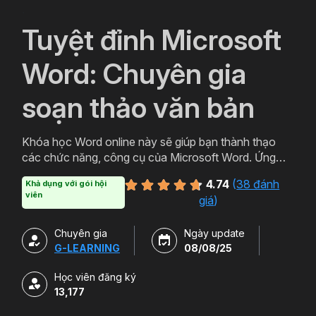
`
Tuyệt đỉnh Microsoft
Word: Chuyên gia
soạn thảo văn bản
Khóa học Word online này sẽ giúp bạn thành thạo
các chức năng, công cụ của Microsoft Word. Ứng
dụng thực tiễn trong việc soạn thảo văn bản chuyên
4.74
(
38 đánh
Khả dụng với gói hội
nghiệp, văn bản hành chính, báo cáo chuyên môn.
viên
giá
)
Chuyên gia
Ngày update
G-LEARNING
08/08/25
Học viên đăng ký
13,177