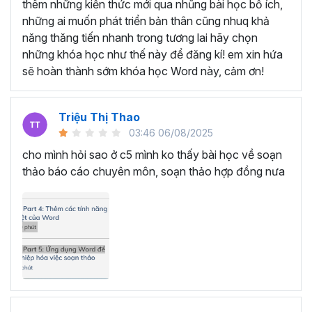
SOẠN THẢO VĂN BẢN VỚI
thêm những kiến thức mới qua nhũng bài học bổ ích,
những ai muốn phát triển bản thân cũng nhuq khả
KHÓA HỌC TUYỆT ĐỈNH
năng thăng tiến nhanh trong tương lai hãy chọn
MICROSOFT WORD
những khóa học như thế này để đăng kí! em xin hứa
sẽ hoàn thành sớm khóa học Word này, cảm ơn!
Bạn sẽ trở thành chuyên gia soạn thảo văn bản trong
Microsoft Word bằng cách tham gia vào khóa học này.
Triệu Thị Thao
Học Word sẽ giúp bạn từ một người chỉ biết sử dụng Word
03:46 06/08/2025
cơ bản như soạn thảo văn bản thông thường trở thành
cho mình hỏi sao ở c5 mình ko thấy bài học về soạn
một người nắm trọn các tính năng, thành thạo các thao
thảo báo cáo chuyên môn, soạn thảo hợp đồng nưa
tác chỉ trong 7 giờ học tập.
Thông qua đó, bạn nâng cấp được kỹ năng của mình,
hình thành tư duy soạn thảo nhạy bén, linh hoạt, hoàn
thành mọi công việc nhanh chóng và khoa học. Đồng
thời, sự thành thạo Microsoft Word sẽ tạo ra cơ hội thăng
tiến trong công việc, mở ra cánh cửa cho sự phát triển và
tiến bộ trên con đường sự nghiệp.
Đặc biệt, bạn chỉ cần bỏ ra một số tiền rất nhỏ là đã có