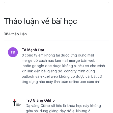
4.86
25,045
499,000 đ
799,000 đ
Thảo luận về bài học
984 thảo luận
Tô Mạnh Đạt
ở công ty em không tải được ứng dụng mail
merge có cách nào làm mail merge bản web
hoặc google doc đưọc không ạ. nếu có cho mình
xin link đến bài giảng đó. công ty mình dùng
outlook và excel web không có được cài bất cứ
ứng dụng nào máy tính toàn online .em cảm ơn!
Trợ Giảng Gitiho
Dạ vâng Gitiho rất tiếc là khóa học này không
gồm nội dung giảng dạy đó ạ. Nhưng ở