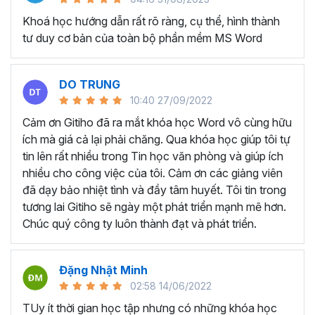
lục tự động và các tài liệu hướng dẫn như sách, báo cáo
dự án, hướng dẫn sử dụng.
Khoá học hướng dẫn rất rõ ràng, cụ thể, hình thành
tư duy cơ bản của toàn bộ phần mềm MS Word
Tạo và quản lý hợp đồng và văn bản pháp lý:
Với
những người làm kế toán và hành chính nhân sự thường
xuyên phải tạo và quản lý hợp đồng, văn bản pháp lý và
DO TRUNG
các tài liệu liên quan trên Microsoft Word.
10:40 27/09/2022
KHÓA HỌC TUYỆT ĐỈNH
Cảm ơn Gitiho đã ra mắt khóa học Word vô cùng hữu
WORD DÀNH CHO AI?
ích mà giá cả lại phải chăng. Qua khóa học giúp tôi tự
tin lên rất nhiều trong Tin học văn phòng và giúp ích
nhiều cho công việc của tôi. Cảm ơn các giảng viên
Bất kể ai đang có mong muốn học về Microsoft Word,
đã dạy bảo nhiệt tình và đầy tâm huyết. Tôi tin trong
khóa học này đều phù hợp dù bạn làm việc ở lĩnh vực hay
tương lai Gitiho sẽ ngày một phát triển mạnh mẽ hơn.
ngành nghề nào:
Chúc quý công ty luôn thành đạt và phát triển.
Sinh viên, học sinh muốn dùng Word để làm đồ án,
luận văn.
Nhân viên văn phòng dùng Word để hoàn thành các
Đặng Nhật Minh
nghiệp vụ như soạn thảo văn bản, hợp đồng, báo
02:58 14/06/2022
cáo,...
TUy ít thời gian học tập nhưng có những khóa học