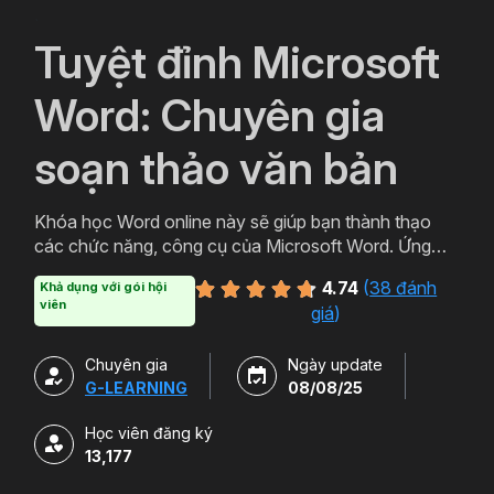
`
Tuyệt đỉnh Microsoft
Word: Chuyên gia
soạn thảo văn bản
Khóa học Word online này sẽ giúp bạn thành thạo
các chức năng, công cụ của Microsoft Word. Ứng
dụng thực tiễn trong việc soạn thảo văn bản chuyên
4.74
(
38 đánh
Khả dụng với gói hội
nghiệp, văn bản hành chính, báo cáo chuyên môn.
viên
giá
)
Chuyên gia
Ngày update
G-LEARNING
08/08/25
Học viên đăng ký
13,177