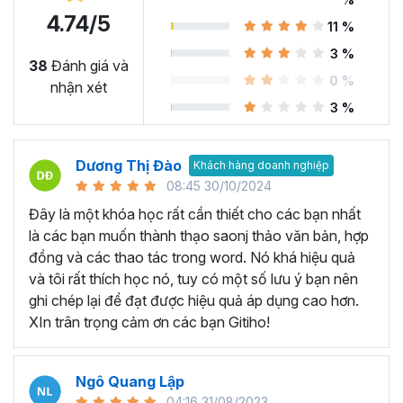
4.74/5
11 %
Microsoft Word là công cụ làm việc vô cùng quan trọng
3 %
trong nhiều ngành nghề hiện nay. Nó cung cấp các tính
38
Đánh giá và
0 %
năng và chức năng hữu ích để soạn thảo, biên tập tài
nhận xét
liệu… Có thể kể đến một số ứng dụng như:
3 %
Soạn thảo văn bản từ cơ bản đến nâng cao:
Microsoft
Word là công cụ chính để soạn thảo văn bản chuyên
Dương Thị Đào
Khách hàng doanh nghiệp
nghiệp trong nhiều ngành nghề khác nhau như luật, kế
08:45 30/10/2024
toán, giáo dục, hành chính và nhiều lĩnh vực khác. Với
Đây là một khóa học rất cần thiết cho các bạn nhất
Microsoft Word, người dùng có thể tạo ra các tài liệu
là các bạn muốn thành thạo saonj thảo văn bản, hợp
chuyên nghiệp như bài luận, báo cáo, bài giảng, tài liệu
đồng và các thao tác trong word. Nó khá hiệu quả
giáo dục, bài kiểm tra và hợp đồng.
và tôi rất thích học nó, tuy có một số lưu ý bạn nên
Tạo biểu đồ và làm báo cáo:
Microsoft Word cung cấp
ghi chép lại để đạt được hiệu quả áp dụng cao hơn.
các tính năng cho phép bạn tạo biển đồ và làm báo cáo,
XIn trân trọng cảm ơn các bạn Gitiho!
giúp dữ liệu được hiển thị rõ ràng và trực quan nhất, từ đó
giúp đưa ra quyết định chính xác và thông minh.
Ngô Quang Lập
Tạo mục lục và tài liệu hướng dẫn:
Bạn có thể tạo mục
04:16 31/08/2023