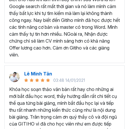
Tìm hiểu về giao diện và những tính năng cơ bản
Google search rất mất thời gian và nó làm mình cảm
Biết cách
hình thành tư duy để bắt đầu soạn
thấy bất lực khi tự tìm kiếm mà làm lại không thành
thảo văn bản
công ngay. Nay biết đến Gitiho mình đã học được hết
Thành thạo cách
cài đặt và định dạng cơ bản
các tính năng cơ bản và master có trong Word. Mình
Thành thạo trong việc
thiết kế các đối tượng
cảm thấy tự tin hơn nhiều. NGoài ra, Nhận được
Thành thạo các
tính năng đặc biệt
trong Word như
chứng chỉ sẽ làm CV mình sáng hơn có khả năng
trình bày văn bản dạng cột, tạo mục lục, tạo danh
Offer lương cao hơn. Cảm ơn Gitiho và các giảng
mục tham khảo, trộn văn bản, ghi Macro, Tracking…
viên.
Thực hành
soạn thảo công văn, quyết định, hợp
đồng, báo cáo chuyên môn
…
Lê Minh Tân
Như vậy, khi học Word bạn sẽ được trang bị đầy đủ kỹ
03:48 14/01/2021
năng và kiến thức cần thiết để trở thành chuyên gia soạn
thảo văn bản. Từ những kiến thức đó bạn có thể tạo ra
Khóa học soạn thảo văn bản rất hay cho những ai
những tài liệu chuyên nghiệp, chỉn chu cũng như biết cách
mới bắt đầu học word, thầy hướng dẫn rất chi tiết cụ
quản lý tài liệu và thao tác nhanh chóng, nâng cao hiệu
thể qua từng bài giảng, mình bắt đầu học lại và tiếp
suất làm việc.
thu rất nhanh những kiến thức cũng như là nội dung
bài giảng. Trân trọng cảm ơn quý thầy cô và đội ngũ
TRỞ THÀNH CHUYÊN GIA
của GITIHO vì đã cho học viên như em được tiếp