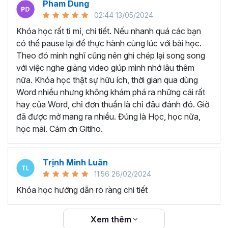
Pham Dung
thể sở hữu khóa học trọn đời với nội dung được các giảng
02:44 13/05/2024
viên cập nhật liên tục đảm bảo kiến thức mới nhất cho
người học. Bất cứ khi nào quên kiến thức, bạn có thể mở
Khóa học rất tỉ mỉ, chi tiết. Nếu nhanh quá các bạn
lại khóa học và ôn tập lại, từ đó tăng khả năng ghi nhớ
có thể pause lại để thực hành cùng lúc với bài học.
hiệu quả hơn.
Theo đó mình nghĩ cũng nên ghi chép lại song song
TẠI SAO NÊN THAM GIA
với việc nghe giảng video giúp mình nhớ lâu thêm
nữa. Khóa học thật sự hữu ích, thời gian qua dùng
KHÓA HỌC WORD ONLINE?
Word nhiều nhưng không khám phá ra những cái rất
hay của Word, chỉ đơn thuần là chỉ đâu đánh đó. Giờ
Word là một trong những công cụ tin học mà bất kỳ nhân
đã được mở mang ra nhiều. Đúng là Học, học nữa,
viên văn phòng nào cần hiểu và nắm vững. Có thể là bạn
học mãi. Cảm ơn Gitiho.
đã được làm quen với Word từ khi còn ngồi ghế nhà
trường, nhưng đó chỉ là những kiến thức cơ bản và chưa
Trịnh Minh Luân
đủ sâu để triển khai công việc thực tế.
11:56 26/02/2024
Thực trạn, nhiều bạn đi làm đã quên gần hết các thao tác
Khóa học hướng dẫn rõ ràng chi tiết
trên Word do lâu không sử dụng. Không biết các mẹo và
thủ thuật làm việc với Word để tiết kiệm thời gian vì trước
đây chưa được đào tạo chuyên sâu.
Xem thêm