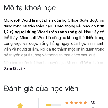
Mô tả khoá học
Microsoft Word là một phần của bộ Office Suite được sử
dụng rộng rãi trên toàn cầu. Theo thống kê, hiện có
hơn
1,2 tỷ người dùng Word trên toàn thế giới
. Như vậy có
thể thấy, Microsoft Word là công cụ không thể thiếu trong
công việc và cuộc sống hằng ngày của học sinh, sinh
viên và người đi làm. Nó đã trở thành một phần quan trọng
để truyền đạt ý tưởng và thông tin một cách hiệu quả.
Nếu bạn muốn trở thành chuyên gia Microsoft Word và có
thể làm chủ công cụ này thì khóa học
Tuyệt đỉnh
Xem tất cả
Microsoft Word - Chuyên gia soạn thảo văn bản
chính là lựa chọn tuyệt vời dành cho bạn.
Đánh giá của học viên
ỨNG DỤNG CỦA
MICROSOFT WORD TRONG
85
CÔNG VIỆC
%