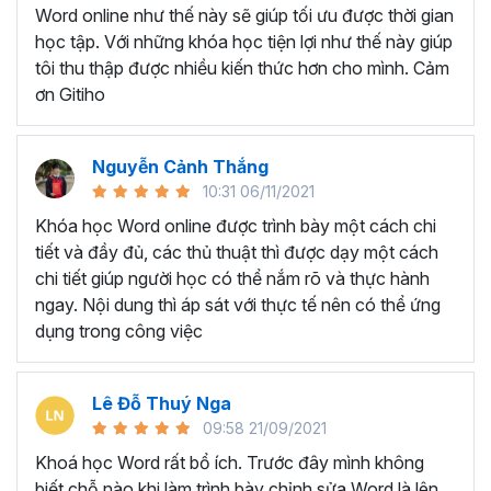
Ứng viên muốn làm đẹp CV và gây ấn tượng trong
Word online như thế này sẽ giúp tối ưu được thời gian
mắt nhà tuyển dụng
học tập. Với những khóa học tiện lợi như thế này giúp
Giáo viên, giảng viên muốn sử dụng Word để soạn
tôi thu thập được nhiều kiến thức hơn cho mình. Cảm
giáo án, bài giảng.
ơn Gitiho
BẠN SẼ HỌC ĐƯỢC GÌ Ở
KHÓA HỌC TUYỆT ĐỈNH
Nguyễn Cảnh Thắng
10:31 06/11/2021
MICROSOFT WORD?
Khóa học Word online được trình bày một cách chi
tiết và đầy đủ, các thủ thuật thì được dạy một cách
Với thời lượng học tập là
7h37 giờ học, khóa học gồm
chi tiết giúp người học có thể nắm rõ và thực hành
có 5 chương và 49 bài giảng
sẽ trang bị cho người học
ngay. Nội dung thì áp sát với thực tế nên có thể ứng
tất tần về những công cụ, chức năng xử lý các văn bản
dụng trong công việc
phổ biến trên Microsoft Word.
Chắc chắn dù đã làm việc với Word lâu năm nhưng bạn
Lê Đỗ Thuý Nga
vẫn sẽ bất ngờ và ngạc nhiên trước tính năng tuyệt vời
09:58 21/09/2021
của Word trong khóa học trên. Vậy bạn sẽ học được
những gì ở khóa học này?
Khoá học Word rất bổ ích. Trước đây mình không
biết chỗ nào khi làm trình bày chỉnh sửa Word là lên