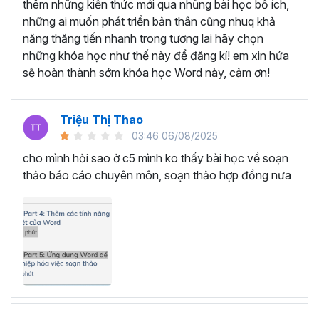
SOẠN THẢO VĂN BẢN VỚI
thêm những kiến thức mới qua nhũng bài học bổ ích,
những ai muốn phát triển bản thân cũng nhuq khả
KHÓA HỌC TUYỆT ĐỈNH
năng thăng tiến nhanh trong tương lai hãy chọn
MICROSOFT WORD
những khóa học như thế này để đăng kí! em xin hứa
sẽ hoàn thành sớm khóa học Word này, cảm ơn!
Bạn sẽ trở thành chuyên gia soạn thảo văn bản trong
Microsoft Word bằng cách tham gia vào khóa học này.
Triệu Thị Thao
Học Word sẽ giúp bạn từ một người chỉ biết sử dụng Word
03:46 06/08/2025
cơ bản như soạn thảo văn bản thông thường trở thành
cho mình hỏi sao ở c5 mình ko thấy bài học về soạn
một người nắm trọn các tính năng, thành thạo các thao
thảo báo cáo chuyên môn, soạn thảo hợp đồng nưa
tác chỉ trong 7 giờ học tập.
Thông qua đó, bạn nâng cấp được kỹ năng của mình,
hình thành tư duy soạn thảo nhạy bén, linh hoạt, hoàn
thành mọi công việc nhanh chóng và khoa học. Đồng
thời, sự thành thạo Microsoft Word sẽ tạo ra cơ hội thăng
tiến trong công việc, mở ra cánh cửa cho sự phát triển và
tiến bộ trên con đường sự nghiệp.
Đặc biệt, bạn chỉ cần bỏ ra một số tiền rất nhỏ là đã có