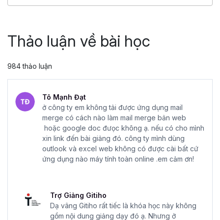
4.86
25,045
499,000 đ
799,000 đ
Thảo luận về bài học
984 thảo luận
Tô Mạnh Đạt
ở công ty em không tải được ứng dụng mail
merge có cách nào làm mail merge bản web
hoặc google doc đưọc không ạ. nếu có cho mình
xin link đến bài giảng đó. công ty mình dùng
outlook và excel web không có được cài bất cứ
ứng dụng nào máy tính toàn online .em cảm ơn!
Trợ Giảng Gitiho
Dạ vâng Gitiho rất tiếc là khóa học này không
gồm nội dung giảng dạy đó ạ. Nhưng ở