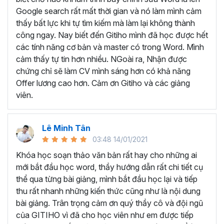
Tìm hiểu về giao diện và những tính năng cơ bản
Google search rất mất thời gian và nó làm mình cảm
Biết cách
hình thành tư duy để bắt đầu soạn
thấy bất lực khi tự tìm kiếm mà làm lại không thành
thảo văn bản
công ngay. Nay biết đến Gitiho mình đã học được hết
Thành thạo cách
cài đặt và định dạng cơ bản
các tính năng cơ bản và master có trong Word. Mình
Thành thạo trong việc
thiết kế các đối tượng
cảm thấy tự tin hơn nhiều. NGoài ra, Nhận được
Thành thạo các
tính năng đặc biệt
trong Word như
chứng chỉ sẽ làm CV mình sáng hơn có khả năng
trình bày văn bản dạng cột, tạo mục lục, tạo danh
Offer lương cao hơn. Cảm ơn Gitiho và các giảng
mục tham khảo, trộn văn bản, ghi Macro, Tracking…
viên.
Thực hành
soạn thảo công văn, quyết định, hợp
đồng, báo cáo chuyên môn
…
Lê Minh Tân
Như vậy, khi học Word bạn sẽ được trang bị đầy đủ kỹ
03:48 14/01/2021
năng và kiến thức cần thiết để trở thành chuyên gia soạn
thảo văn bản. Từ những kiến thức đó bạn có thể tạo ra
Khóa học soạn thảo văn bản rất hay cho những ai
những tài liệu chuyên nghiệp, chỉn chu cũng như biết cách
mới bắt đầu học word, thầy hướng dẫn rất chi tiết cụ
quản lý tài liệu và thao tác nhanh chóng, nâng cao hiệu
thể qua từng bài giảng, mình bắt đầu học lại và tiếp
suất làm việc.
thu rất nhanh những kiến thức cũng như là nội dung
bài giảng. Trân trọng cảm ơn quý thầy cô và đội ngũ
TRỞ THÀNH CHUYÊN GIA
của GITIHO vì đã cho học viên như em được tiếp