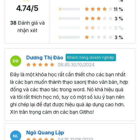
4.74/5
11 %
Microsoft Word là công cụ làm việc vô cùng quan trọng
3 %
trong nhiều ngành nghề hiện nay. Nó cung cấp các tính
38
Đánh giá và
0 %
năng và chức năng hữu ích để soạn thảo, biên tập tài
nhận xét
liệu… Có thể kể đến một số ứng dụng như:
3 %
Soạn thảo văn bản từ cơ bản đến nâng cao:
Microsoft
Word là công cụ chính để soạn thảo văn bản chuyên
Dương Thị Đào
Khách hàng doanh nghiệp
nghiệp trong nhiều ngành nghề khác nhau như luật, kế
08:45 30/10/2024
toán, giáo dục, hành chính và nhiều lĩnh vực khác. Với
Đây là một khóa học rất cần thiết cho các bạn nhất
Microsoft Word, người dùng có thể tạo ra các tài liệu
là các bạn muốn thành thạo saonj thảo văn bản, hợp
chuyên nghiệp như bài luận, báo cáo, bài giảng, tài liệu
đồng và các thao tác trong word. Nó khá hiệu quả
giáo dục, bài kiểm tra và hợp đồng.
và tôi rất thích học nó, tuy có một số lưu ý bạn nên
Tạo biểu đồ và làm báo cáo:
Microsoft Word cung cấp
ghi chép lại để đạt được hiệu quả áp dụng cao hơn.
các tính năng cho phép bạn tạo biển đồ và làm báo cáo,
XIn trân trọng cảm ơn các bạn Gitiho!
giúp dữ liệu được hiển thị rõ ràng và trực quan nhất, từ đó
giúp đưa ra quyết định chính xác và thông minh.
Ngô Quang Lập
Tạo mục lục và tài liệu hướng dẫn:
Bạn có thể tạo mục
04:16 31/08/2023