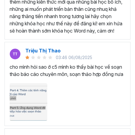
SOẠN THẢO VĂN BẢN VỚI
thêm những kiến thức mới qua nhũng bài học bổ ích,
những ai muốn phát triển bản thân cũng nhuq khả
KHÓA HỌC TUYỆT ĐỈNH
năng thăng tiến nhanh trong tương lai hãy chọn
MICROSOFT WORD
những khóa học như thế này để đăng kí! em xin hứa
sẽ hoàn thành sớm khóa học Word này, cảm ơn!
Bạn sẽ trở thành chuyên gia soạn thảo văn bản trong
Microsoft Word bằng cách tham gia vào khóa học này.
Triệu Thị Thao
Học Word sẽ giúp bạn từ một người chỉ biết sử dụng Word
03:46 06/08/2025
cơ bản như soạn thảo văn bản thông thường trở thành
cho mình hỏi sao ở c5 mình ko thấy bài học về soạn
một người nắm trọn các tính năng, thành thạo các thao
thảo báo cáo chuyên môn, soạn thảo hợp đồng nưa
tác chỉ trong 7 giờ học tập.
Thông qua đó, bạn nâng cấp được kỹ năng của mình,
hình thành tư duy soạn thảo nhạy bén, linh hoạt, hoàn
thành mọi công việc nhanh chóng và khoa học. Đồng
thời, sự thành thạo Microsoft Word sẽ tạo ra cơ hội thăng
tiến trong công việc, mở ra cánh cửa cho sự phát triển và
tiến bộ trên con đường sự nghiệp.
Đặc biệt, bạn chỉ cần bỏ ra một số tiền rất nhỏ là đã có