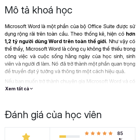
Mô tả khoá học
Microsoft Word là một phần của bộ Office Suite được sử
dụng rộng rãi trên toàn cầu. Theo thống kê, hiện có
hơn
1,2 tỷ người dùng Word trên toàn thế giới
. Như vậy có
thể thấy, Microsoft Word là công cụ không thể thiếu trong
công việc và cuộc sống hằng ngày của học sinh, sinh
viên và người đi làm. Nó đã trở thành một phần quan trọng
để truyền đạt ý tưởng và thông tin một cách hiệu quả.
Nếu bạn muốn trở thành chuyên gia Microsoft Word và có
thể làm chủ công cụ này thì khóa học
Tuyệt đỉnh
Xem tất cả
Microsoft Word - Chuyên gia soạn thảo văn bản
chính là lựa chọn tuyệt vời dành cho bạn.
Đánh giá của học viên
ỨNG DỤNG CỦA
MICROSOFT WORD TRONG
85
CÔNG VIỆC
%