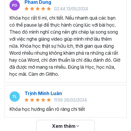
Pham Dung
thể sở hữu khóa học trọn đời với nội dung được các giảng
02:44 13/05/2024
viên cập nhật liên tục đảm bảo kiến thức mới nhất cho
người học. Bất cứ khi nào quên kiến thức, bạn có thể mở
Khóa học rất tỉ mỉ, chi tiết. Nếu nhanh quá các bạn
lại khóa học và ôn tập lại, từ đó tăng khả năng ghi nhớ
có thể pause lại để thực hành cùng lúc với bài học.
hiệu quả hơn.
Theo đó mình nghĩ cũng nên ghi chép lại song song
TẠI SAO NÊN THAM GIA
với việc nghe giảng video giúp mình nhớ lâu thêm
nữa. Khóa học thật sự hữu ích, thời gian qua dùng
KHÓA HỌC WORD ONLINE?
Word nhiều nhưng không khám phá ra những cái rất
hay của Word, chỉ đơn thuần là chỉ đâu đánh đó. Giờ
Word là một trong những công cụ tin học mà bất kỳ nhân
đã được mở mang ra nhiều. Đúng là Học, học nữa,
viên văn phòng nào cần hiểu và nắm vững. Có thể là bạn
học mãi. Cảm ơn Gitiho.
đã được làm quen với Word từ khi còn ngồi ghế nhà
trường, nhưng đó chỉ là những kiến thức cơ bản và chưa
Trịnh Minh Luân
đủ sâu để triển khai công việc thực tế.
11:56 26/02/2024
Thực trạn, nhiều bạn đi làm đã quên gần hết các thao tác
Khóa học hướng dẫn rõ ràng chi tiết
trên Word do lâu không sử dụng. Không biết các mẹo và
thủ thuật làm việc với Word để tiết kiệm thời gian vì trước
đây chưa được đào tạo chuyên sâu.
Xem thêm