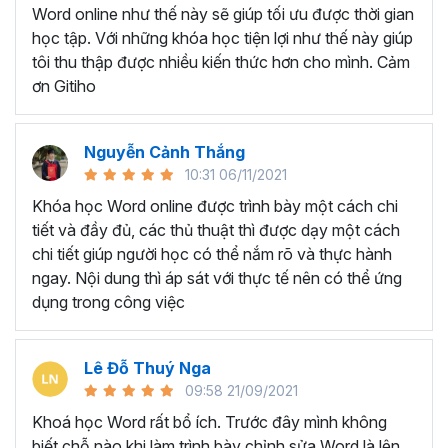
Ứng viên muốn làm đẹp CV và gây ấn tượng trong
Word online như thế này sẽ giúp tối ưu được thời gian
mắt nhà tuyển dụng
học tập. Với những khóa học tiện lợi như thế này giúp
Giáo viên, giảng viên muốn sử dụng Word để soạn
tôi thu thập được nhiều kiến thức hơn cho mình. Cảm
giáo án, bài giảng.
ơn Gitiho
BẠN SẼ HỌC ĐƯỢC GÌ Ở
KHÓA HỌC TUYỆT ĐỈNH
Nguyễn Cảnh Thắng
10:31 06/11/2021
MICROSOFT WORD?
Khóa học Word online được trình bày một cách chi
tiết và đầy đủ, các thủ thuật thì được dạy một cách
Với thời lượng học tập là
7h37 giờ học, khóa học gồm
chi tiết giúp người học có thể nắm rõ và thực hành
có 5 chương và 49 bài giảng
sẽ trang bị cho người học
ngay. Nội dung thì áp sát với thực tế nên có thể ứng
tất tần về những công cụ, chức năng xử lý các văn bản
dụng trong công việc
phổ biến trên Microsoft Word.
Chắc chắn dù đã làm việc với Word lâu năm nhưng bạn
Lê Đỗ Thuý Nga
vẫn sẽ bất ngờ và ngạc nhiên trước tính năng tuyệt vời
09:58 21/09/2021
của Word trong khóa học trên. Vậy bạn sẽ học được
những gì ở khóa học này?
Khoá học Word rất bổ ích. Trước đây mình không
biết chỗ nào khi làm trình bày chỉnh sửa Word là lên