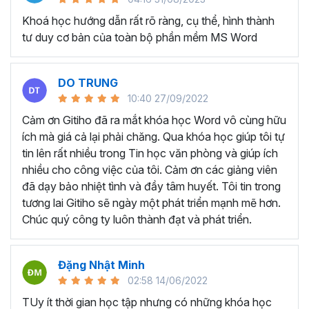
lục tự động và các tài liệu hướng dẫn như sách, báo cáo
dự án, hướng dẫn sử dụng.
Khoá học hướng dẫn rất rõ ràng, cụ thể, hình thành
tư duy cơ bản của toàn bộ phần mềm MS Word
Tạo và quản lý hợp đồng và văn bản pháp lý:
Với
những người làm kế toán và hành chính nhân sự thường
xuyên phải tạo và quản lý hợp đồng, văn bản pháp lý và
DO TRUNG
các tài liệu liên quan trên Microsoft Word.
10:40 27/09/2022
KHÓA HỌC TUYỆT ĐỈNH
Cảm ơn Gitiho đã ra mắt khóa học Word vô cùng hữu
WORD DÀNH CHO AI?
ích mà giá cả lại phải chăng. Qua khóa học giúp tôi tự
tin lên rất nhiều trong Tin học văn phòng và giúp ích
nhiều cho công việc của tôi. Cảm ơn các giảng viên
Bất kể ai đang có mong muốn học về Microsoft Word,
đã dạy bảo nhiệt tình và đầy tâm huyết. Tôi tin trong
khóa học này đều phù hợp dù bạn làm việc ở lĩnh vực hay
tương lai Gitiho sẽ ngày một phát triển mạnh mẽ hơn.
ngành nghề nào:
Chúc quý công ty luôn thành đạt và phát triển.
Sinh viên, học sinh muốn dùng Word để làm đồ án,
luận văn.
Nhân viên văn phòng dùng Word để hoàn thành các
Đặng Nhật Minh
nghiệp vụ như soạn thảo văn bản, hợp đồng, báo
02:58 14/06/2022
cáo,...
TUy ít thời gian học tập nhưng có những khóa học