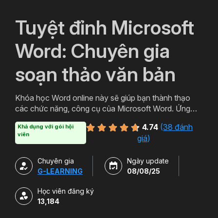
`
Tuyệt đỉnh Microsoft
Word: Chuyên gia
soạn thảo văn bản
Khóa học Word online này sẽ giúp bạn thành thạo
các chức năng, công cụ của Microsoft Word. Ứng
dụng thực tiễn trong việc soạn thảo văn bản chuyên
4.74
(
38 đánh
Khả dụng với gói hội
nghiệp, văn bản hành chính, báo cáo chuyên môn.
viên
giá
)
Chuyên gia
Ngày update
G-LEARNING
08/08/25
Học viên đăng ký
13,184