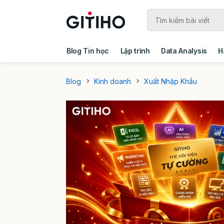
Blog Tin học
Lập trình
Data Analysis
H
Câu chuyện khách hàng
Ebook - Template 
Blog
Kinh doanh
Xuất Nhập Khẩu