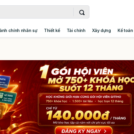
ành chính nhân sự
Thiết kế
Tài chính
Xây dựng
Kế toán
- Addin
Ngoại ngữ