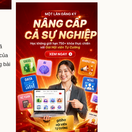
ã
 của
g bài