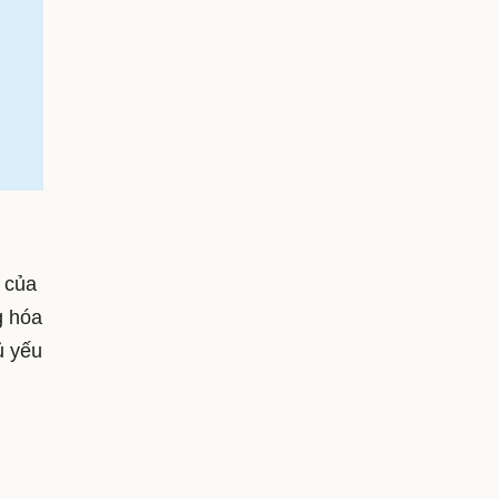
 của
g hóa
ủ yếu