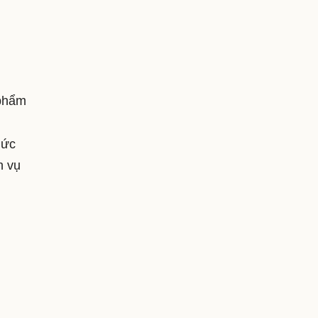
 phẩm
hức
h vụ