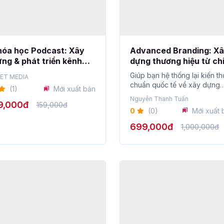
hóa học Podcast: Xây
Advanced Branding: X
ng & phát triển kênh
dựng thương hiệu từ ch
dcast cho người mới từ
lược đến thực thi
Giúp bạn hệ thống lại kiến t
ET MEDIA
n số 0
chuẩn quốc tế về xây dựng
(1)
Mới xuất bản
thương...
Nguyễn Thanh Tuấn
9,000đ
159,000đ
0
(0)
Mới xuất 
699,000đ
1,000,000đ