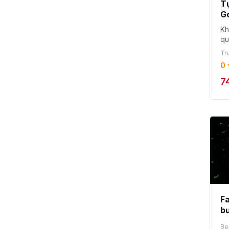
T
Go
Kh
qu
mà
Tr
0
7
Fa
bư
F
Be