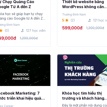
ự Chạy Quảng Cáo
Thiết kế website bằng
ogle Từ A đến Z
WordPress không cần
biết lập trình
óa học sẽ giúp bạn tự chạy
Trương Đình Nam
ảng cáo Google từ A đến Z
5
(2)
121 học 
 không c�...
ương Đình Nam
599,000đ
1,200,000đ
(0)
127 học viên
49,000đ
1,299,000đ
cebook Marketing: 7
Khóa học tìm hiểu thị
ớc triển khai hiệu quả
trường và khách hàng
acebook Marketing
cho doanh nghiệp
Đây là một phần nội dung củ
ss Career