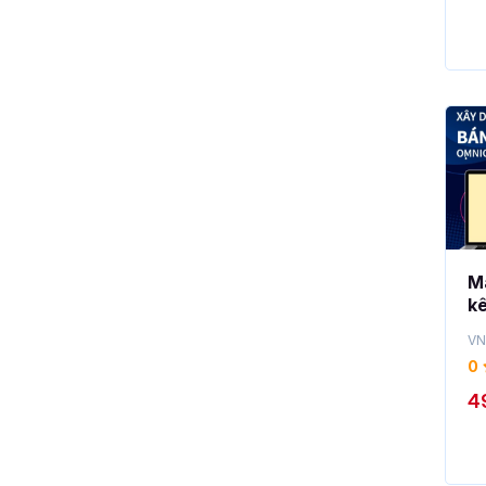
Ma
k
F
VN
0
4