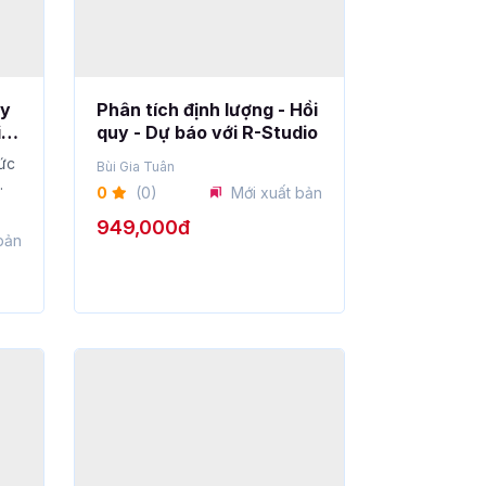
ây
Phân tích định lượng - Hồi
iến
quy - Dự báo với R-Studio
hức
Bùi Gia Tuân
0
(0)
Mới xuất bản
949,000đ
bản