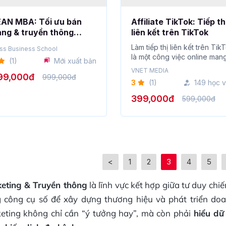
EAN MBA: Tối ưu bán
Affiliate TikTok: Tiếp th
ng & truyền thông
liên kết trên TikTok
oanh nghiệp
Làm tiếp thị liên kết trên Tik
ss Business School
là một công việc online man
(1)
Mới xuất bản
lại thu nh...
VNET MEDIA
99,000đ
999,000đ
3
(1)
149 học v
399,000đ
599,000đ
<
1
2
3
4
5
eting & Truyền thông
là lĩnh vực kết hợp giữa tư duy chi
 công cụ số để xây dựng thương hiệu và phát triển doan
eting không chỉ cần “ý tưởng hay”, mà còn phải
hiểu dữ
 chiến dịch đa kênh
.