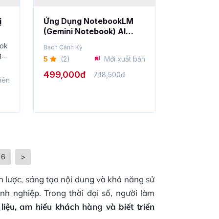
ị
Ứng Dụng NotebookLM
(Gemini Notebook) AI
Thực Chiến Cho Dân Văn
Tok
Bạch Cảnh Kỳ
Phòng
g
5
(2)
Mới xuất bản
499,000đ
748,500đ
iên
6
>
ến lược, sáng tạo nội dung và khả năng sử
h nghiệp. Trong thời đại số, người làm
 liệu, am hiểu khách hàng và biết triển