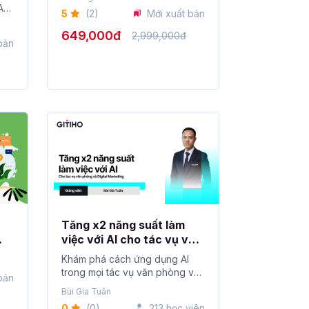
A-
5
(2)
Mới xuất bản
649,000đ
2,999,000đ
bản
Tăng x2 năng suất làm
việc với AI cho tác vụ văn
ốc
phòng và digital
Khám phá cách ứng dụng AI
marketing
trong mọi tác vụ văn phòng và
bản
sản xuất nội ...
Bùi Gia Tuân
0
(0)
213 học viên