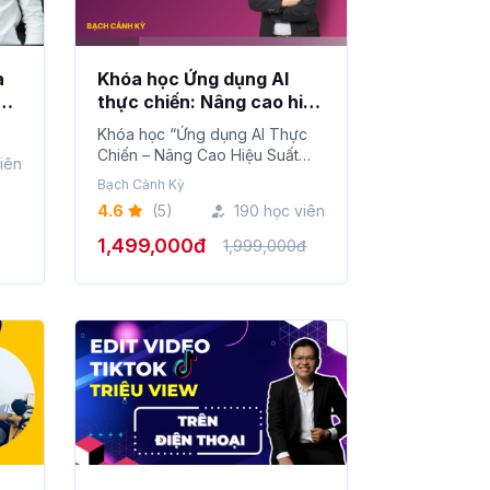
a
Khóa học Ứng dụng AI
thực chiến: Nâng cao hiệu
suất Marketing & Kinh
Khóa học “Ứng dụng AI Thực
doanh
Chiến – Nâng Cao Hiệu Suất
viên
Marketing & Kinh...
Bạch Cảnh Kỳ
4.6
(5)
190 học viên
1,499,000đ
1,999,000đ