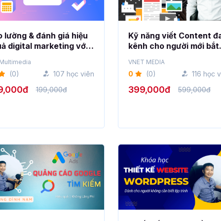
 lường & đánh giá hiệu
Kỹ năng viết Content đ
ả digital marketing với
kênh cho người mới bắt
ogle Analytics
đầu
Multimedia
VNET MEDIA
(0)
107 học viên
0
(0)
116 học 
9,000đ
399,000đ
199,000đ
599,000đ