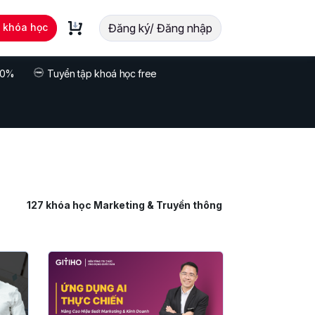
t khóa học
Đăng ký/ Đăng nhập
 70%
Tuyển tập khoá học free
127
khóa học Marketing & Truyền thông