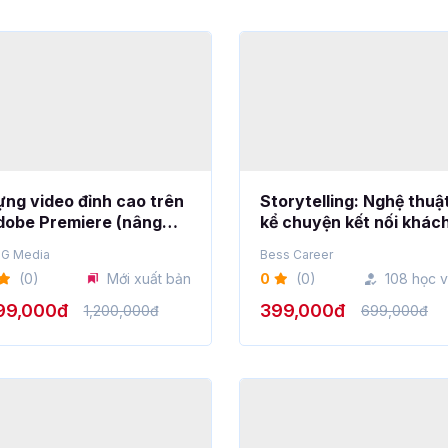
ng video đỉnh cao trên
Storytelling: Nghệ thuậ
dobe Premiere (nâng
kể chuyện kết nối khác
o) cùng giảng viên
hàng
G Media
Bess Career
guyễn Công Nguyên
(0)
Mới xuất bản
0
(0)
108 học v
99,000đ
399,000đ
1,200,000đ
699,000đ