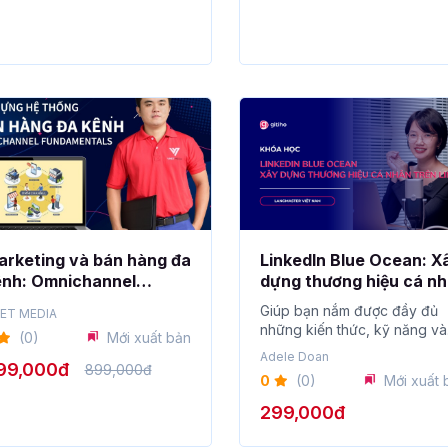
rketing và bán hàng đa
LinkedIn Blue Ocean: X
ênh: Omnichannel
dựng thương hiệu cá n
undamental
trên LinkedIn
Giúp bạn nắm được đầy đủ
ET MEDIA
những kiến thức, kỹ năng và
(0)
Mới xuất bản
mindset quan...
Adele Doan
99,000đ
899,000đ
0
(0)
Mới xuất 
299,000đ