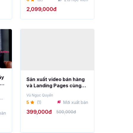
2,099,000đ
ây
Sản xuất video bán hàng
hân
và Landing Pages cùng
quảng cáo TikTok
Vũ Ngọc Quyền
5
(1)
Mới xuất bản
399,000đ
500,000đ
bản