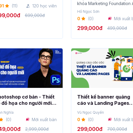
khóa Marketing Foundation 
91
(11)
120 học viên
Z...
Hồ Ngọc Sơn
99,000đ
699,000đ
0
(0)
Mới xuất 
299,000đ
499,000đ
otoshop cơ bản - Thiết
Thiết kế banner quảng
 đồ họa cho người mới
cáo và Landing Pages
t đầu
cùng quảng cáo Cốc C
ần Nghĩa
Vũ Ngọc Quyền
(0)
Mới xuất bản
0
(0)
Mới xuất 
49,000đ
299,000đ
2,999,000đ
700,000đ