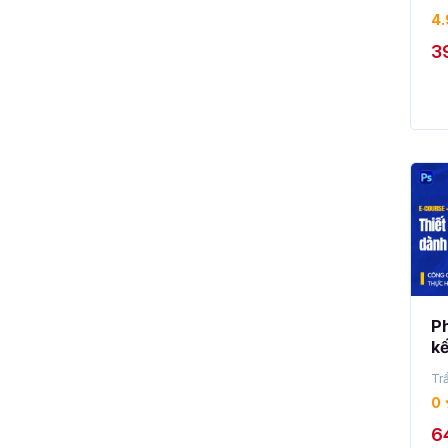
4.
3
Ph
kế
bắ
Tr
0
6