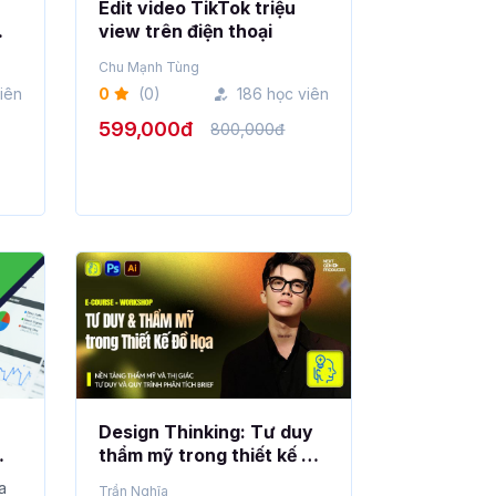
Edit video TikTok triệu
view trên điện thoại
Chu Mạnh Tùng
viên
0
(0)
186 học viên
599,000đ
800,000đ
Design Thinking: Tư duy
thẩm mỹ trong thiết kế đồ
họa
a
Trần Nghĩa