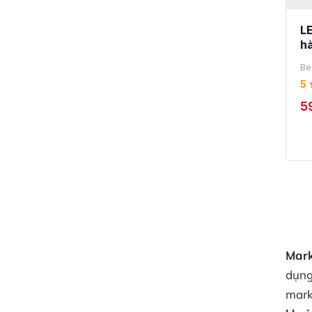
L
hà
d
Be
5
5
Mark
dụng
mark
khai