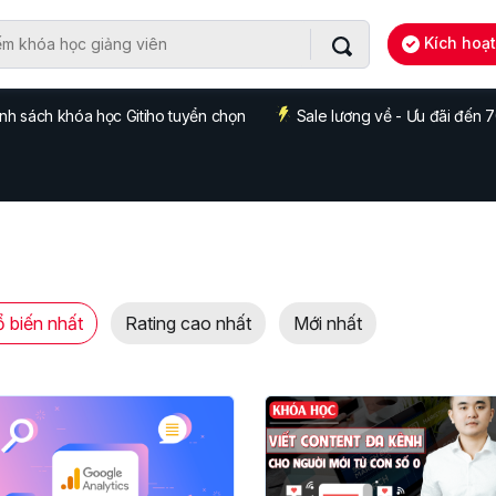
Kích hoạ
nh sách khóa học Gitiho tuyển chọn
Sale lương về - Ưu đãi đến
 biến nhất
Rating cao nhất
Mới nhất