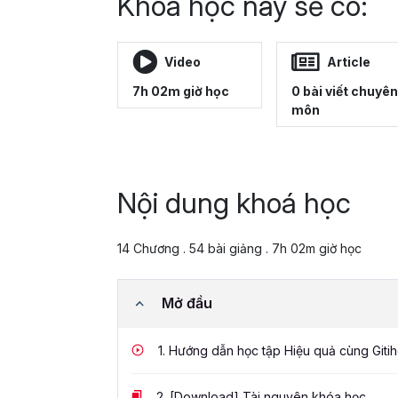
Khoá học này sẽ có:
Video
Article
7h 02m giờ học
0 bài viết chuyên
môn
Nội dung khoá học
14 Chương . 54 bài giảng . 7h 02m giờ học
Mở đầu
1.
Hướng dẫn học tập Hiệu quả cùng Giti
2.
[Download] Tài nguyên khóa học