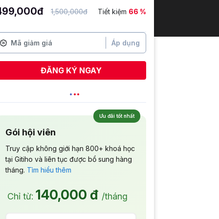
499,000đ
1,500,000đ
Tiết kiệm
66 %
Áp dụng
ĐĂNG KÝ NGAY
Lê Hồng Phúc
vừa đăng ký
Ưu đãi tốt nhất
Gói hội viên
Truy cập không giới hạn 800+ khoá học
tại Gitiho và liên tục được bổ sung hàng
tháng.
Tìm hiểu thêm
140,000 đ
Chỉ từ:
/tháng