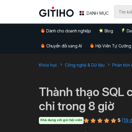
DANH MỤC
Dành cho doanh nghiệp
Blog
Da
Chuyển đổi sang AI
Hội Viên Tự Cường
Khóa học
Công nghệ & Dữ liệu
Phân tích 
`
Thành thạo SQL c
chỉ trong 8 giờ
5
(
19 
Khả dụng với gói hội viên