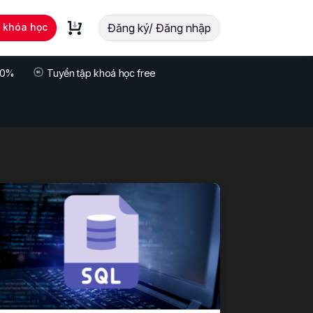
t khóa học
Đăng ký/ Đăng nhập
 70%
Tuyển tập khoá học free