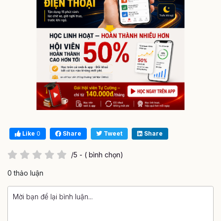
Like
0
Share
Tweet
Share
/5 - ( bình chọn)
0 thảo luận