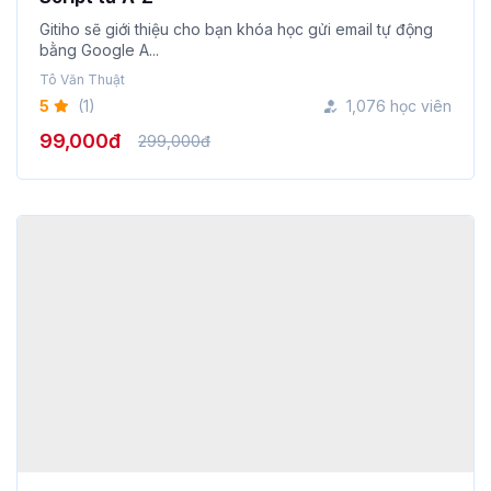
Tô Văn Thuật
5
(1)
1,076 học viên
99,000đ
299,000đ
Power Pivot, Power Query: Biến Excel thành
công cụ Phân tích dữ liệu chuyên sâu
Nimbus Academy