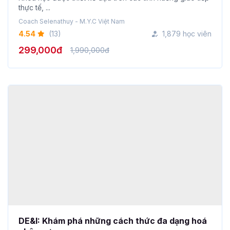
thực tế, ...
Coach Selenathuy - M.Y.C Việt Nam
4.54
(13)
1,879 học viên
299,000đ
1,990,000đ
DE&I: Khám phá những cách thức đa dạng hoá
nhân sự