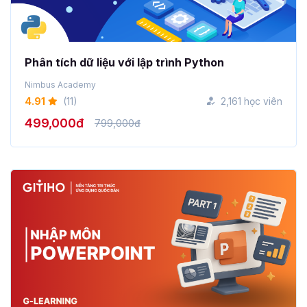
Phân tích dữ liệu với lập trình Python
Nimbus Academy
4.91
(11)
2,161 học viên
499,000đ
799,000đ