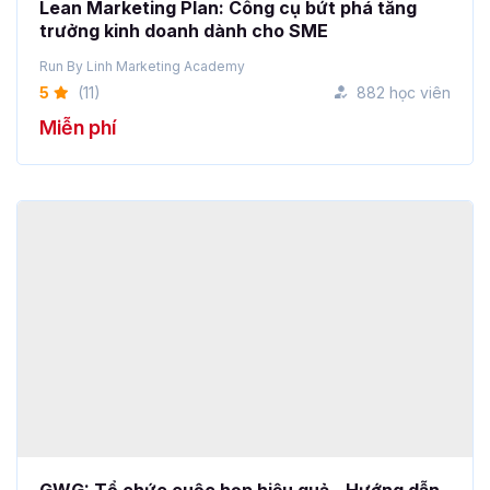
5
(11)
882 học viên
Miễn phí
GWG: Tổ chức cuộc họp hiệu quả - Hướng dẫn
từ A-Z
Podcast Nhân sự