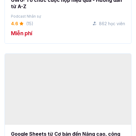
4.6
(15)
862 học viên
Miễn phí
Google Sheets từ Cơ bản đến Nâng cao, công
cụ thay thế Excel
Học Google Sheets cùng giảng viên hàng đầu. Sau khóa
học này bạn sẽ thà...