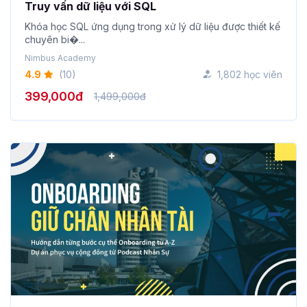
Truy vấn dữ liệu với SQL
Khóa học SQL ứng dụng trong xử lý dữ liệu được thiết kế
chuyên bi�...
Nimbus Academy
4.9
(10)
1,802 học viên
399,000đ
1,499,000đ