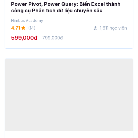
4.71
(14)
1,611 học viên
599,000đ
799,000đ
Lean Marketing Plan: Công cụ bứt phá tăng
trưởng kinh doanh dành cho SME
Run By Linh Marketing Academy