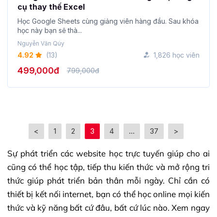
Nguyễn Văn Qúy
4.92
(13)
1,826 học viên
499,000đ
799,000đ
<
1
2
3
4
...
37
>
Sự phát triển các website học trực tuyến giúp cho ai
cũng có thể học tập, tiếp thu kiến thức và mở rộng tri
thức giúp phát triển bản thân mỗi ngày. Chỉ cần có
thiết bị kết nối internet, bạn có thể học online mọi kiến
thức và kỹ năng bất cứ đâu, bất cứ lúc nào. Xem ngay
các khóa học online tại nền tảng giáo dục trực tuyến
Gitiho.com, nơi bạn có thể phát triển bản thân mỗi
ngày.