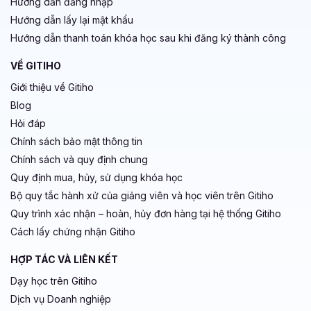
vào năm 2021.
VỀ GITIHO
Theo báo cáo của Docebo, ngành công nghiệp e-
Giới thiệu về Gitiho
learning sẽ đạt tổng giá trị 325 tỷ đô la Mỹ vào
Blog
năm 2025.
Hỏi đáp
Tại Việt Nam, trong năm 2020, số lượng người
Chính sách bảo mật thông tin
học trực tuyến tăng gấp đôi so với năm 2015, đạt
Chính sách và quy định chung
hơn 5 triệu người (theo báo cáo của Topica
Quy định mua, hủy, sử dụng khóa học
Edtech Group).
Bộ quy tắc hành xử của giảng viên và học viên trên Gitiho
Theo thống kê của Coursera, một trong những
Quy trình xác nhận – hoàn, hủy đơn hàng tại hệ thống Gitiho
Cách lấy chứng nhận Gitiho
nền tảng giáo dục trực tuyến lớn nhất thế giới, họ
đã có hơn 87 triệu người dùng đăng ký từ 190
HỢP TÁC VÀ LIÊN KẾT
quốc gia và khu vực khác nhau.
Dạy học trên Gitiho
Trong số các trường đại học hàng đầu thế giới,
Dịch vụ Doanh nghiệp
80% đã cung cấp các khóa học trực tuyến miễn
Tuyển dụng giảng viên
phí cho công chúng (theo báo cáo của Class
Tuyển dụng nhân sự
Central).