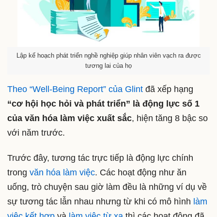
Lập kế hoạch phát triển nghề nghiệp giúp nhân viên vạch ra được
tương lai của họ
Theo “Well-Being Report” của Glint
đã xếp hạng
“cơ hội học hỏi và phát triển” là động lực số 1
của văn hóa làm việc xuất sắc
, hiện tăng 8 bậc so
với năm trước.
Trước đây, tương tác trực tiếp là động lực chính
trong
văn hóa làm việc
. Các hoạt động như ăn
uống, trò chuyện sau giờ làm đều là những ví dụ về
sự tương tác lẫn nhau nhưng từ khi có mô hình
làm
việc kết hợp
và
làm việc từ xa
thì các hoạt động đã